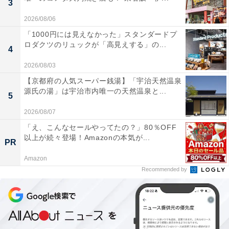
3
2026/08/06
「1000円には見えなかった」スタンダードプ
ロダクツのリュックが「高見えする」の...
4
2026/08/03
【京都府の人気スーパー銭湯】「宇治天然温泉
源氏の湯」は宇治市内唯一の天然温泉と...
5
2026/08/07
「え、こんなセールやってたの？」80％OFF
以上が続々登場！Amazonの本気が...
PR
Amazon
Recommended by