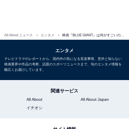
All About ニュース
エンタメ
映画『BLUE GIANT』は何がすごいのか。高級ジャズクラブのような臨場感に冒頭から感動必至【ネタバレレビュー】
エンタメ
テレビドラマのレポートから、国内外の気になる音楽事情、意外と知らない
映画業界や作品の考察、話題のスポーツニュースまで、旬のエンタメ情報を
幅広くお届けしています。
関連サービス
All About
All About Japan
イチオシ