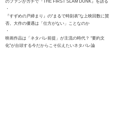
のファンがガチで『THE FIRST SLAM DUNK』を語る
・
『すずめの戸締まり』の“まるで時刻表”な上映回数に賛
否。大作の優遇は「仕方がない」ことなのか
・
映画作品は「ネタバレ前提」が主流の時代？ “要約文
化”が台頭する今だからこそ伝えたいネタバレ論