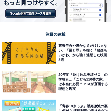
注目の連載
東野圭吾や湊かなえだけじゃな
い、「業と罪」を描く『映画ち
いかわ』から強く連想した映画
8選
20年間「駆け込み実績ゼロ」の
学校も…「こども110番の家」
は本当に必要？ PTAが直面する
理想と現実
「青春18きっぷ」販売激減の裏
に何が？ 連続利用の厳格化だけ