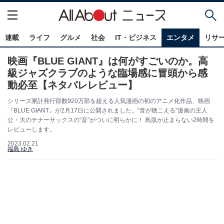
連載
ライフ
グルメ
社会
IT・ビジネス
エンタメ
リサ
映画『BLUE GIANT』は何がすごいのか。高
級ジャズクラブのような臨場感に冒頭から感
動必至【ネタバレレビュー】
シリーズ累計発行部数920万部を超える人気漫画の初のアニメ化作品、映画
『BLUE GIANT』が2月17日に公開されました。“音が聴こえる”漫画の主人
公・大のテナーサックスの“音”がついに明らかに！ 鳥肌が止まらない2時間を
レビューします。
2023.02.21
福島 ゆき