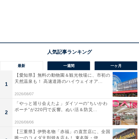
最新
一週間
一ヶ月
【愛知県】無料の動物園＆観光牧場に、市初の
天然温泉も！ 高速道路のハイウェイオア...
1
2026/08/07
「やっと巡り会えたよ」ダイソーの“ちいかわ
ポーチ”が220円で反響。ぬい活＆防災...
2
2026/08/06
【三重県】伊勢名物「赤福」の直営店に、全国
唯一のコメダ大判焼き店も！ 東名阪・伊...