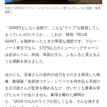
完全に“JASS”のファン！ レコードジャケット型パンフレットに感激（筆者
撮影）
「2000円もしない金額で、こんな“ライブ”を観賞してし
まっていいのだろうか」。これが、映画『BLUE
GIANT』を観終わったときの率直な感想です。ブルー・
ノート東京でなら、1万円以上のミュージックチャージ
は必須レベル。終始、鳥肌が立ち、ふるふると震えるよ
うな感動を覚えました。
ほかにも、石塚さんの原作の迫力をそのまま再現した映
像、劇場版『名探偵コナン』シリーズを何作品も手掛け
る立川譲さんが監督を務めるなど、ぜいたくな要素を挙
げたらキリがありません。劇場を離れた瞬間か
ら、“JASS”の3人のライブが恋しくなる、そんな強すぎ