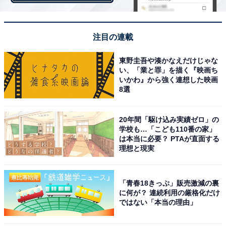
注目の連載
東野圭吾や湊かなえだけじゃな
い、「業と罪」を描く『映画ち
いかわ』から強く連想した映画
8選
第2回は「投資を知らない私でもはじめられる資産
20年間「駆け込み実績ゼロ」の
形成の基礎」
学校も…「こども110番の家」
は本当に必要？ PTAが直面する
理想と現実
「青春18きっぷ」販売激減の裏
に何が？ 連続利用の厳格化だけ
ではない「本当の理由」