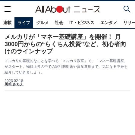
連載
ライフ
グルメ
社会
IT・ビジネス
エンタメ
リサ
メルカリが「マネー基礎講座」を開催！ 月
3000円からの“らくちん投資”など、初心者向
けのラインナップ
メルカリの基礎的なことを学べる「メルカリ教室」で、「マネー基礎講座」
がスタート。物価上昇の中での家計防衛術や資産運用まで、気になる中身を
紹介していきましょう。
2023.02.18
川崎 さちえ