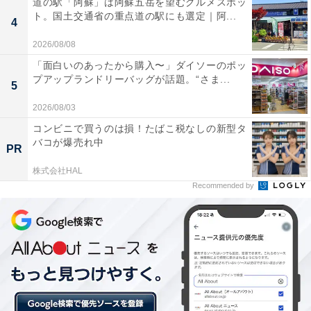
道の駅「阿蘇」は阿蘇五岳を望むグルメスポッ
ト。国土交通省の重点道の駅にも選定｜阿...
4
「マネー基礎講座」の第1弾は全4回のシリーズになって
2026/08/08
います。第1回は、メルカリやメルペイを活用した家計
「面白いのあったから購入〜」ダイソーのポッ
防衛術を紹介します。実は筆者も特別ゲストで話をさせ
プアップランドリーバッグが話題。“さま...
5
ていただきますが、他にもAll Aboutで家計簿・家計管理
2026/08/03
のガイドを務める飯村久美さんも登壇されます。
コンビニで買うのは損！たばこ税なしの新型タ
バコが爆売れ中
PR
日時：2月20日（月）10〜11時
株式会社HAL
開催方法：
YouTube ライブ
Recommended by