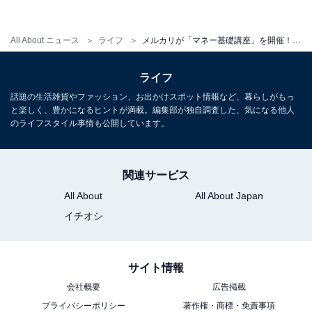
All About ニュース
ライフ
メルカリが「マネー基礎講座」を開催！ 月3000円からの“らくちん投資”など、初心者向けのラインナップ
ライフ
話題の生活雑貨やファッション、お出かけスポット情報など、暮らしがもっ
と楽しく、豊かになるヒントが満載。編集部が独自調査した、気になる他人
第3回も東京証券取引所 金融リテラシーサポート部の吉
のライフスタイル事情も公開しています。
田貴弘さんが登壇されます。内容は「iDeCo」や
「NISA」。話題となっているけれど、いまいち分からな
関連サービス
いという人も多いかもしれませんね。制度や運用商品の
All About
All About Japan
選び方を解説してくれます。
イチオシ
日時：2月21日（火）11時30分〜12時30分
サイト情報
開催方法：
YouTube ライブ
会社概要
広告掲載
プライバシーポリシー
著作権・商標・免責事項