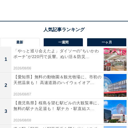
最新
一週間
一ヶ月
「やっと巡り会えたよ」ダイソーの“ちいかわ
マネー基礎講座は4回シリーズ。第1回は家計防衛
ポーチ”が220円で反響。ぬい活＆防災...
1
術
2026/08/06
【愛知県】無料の動物園＆観光牧場に、市初の
天然温泉も！ 高速道路のハイウェイオア...
2
2026/08/07
【鹿児島県】桜島を望む駅ビルの大観覧車に、
無料の駅ナカ足湯も！ 駅ナカ・駅直結ス...
3
2026/08/08