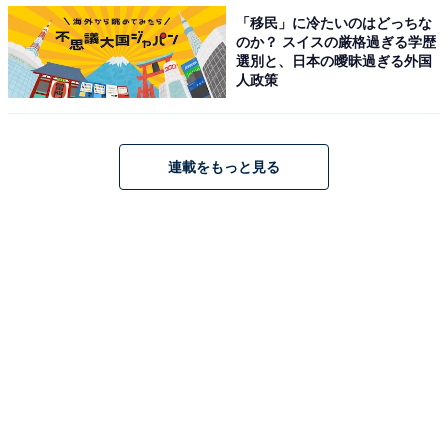
「移民」に冷たいのはどっちな
のか？ スイスの厳格過ぎる学歴
選別と、日本の曖昧過ぎる外国
第2回は、お金に関する状況だけではなく、なぜお金に
人政策
関する知識や判断が必要になるのか、そしてお金を増や
すための資産京成の方法や選び方を、東京証券取引所 金
融リテラシーサポート部の吉田貴弘さんが解説してくれ
連載をもっと見る
ます。
日時：2月21日（火）10〜11時
開催方法：
YouTube ライブ
第3回は話題のNISAとiDeCoの話