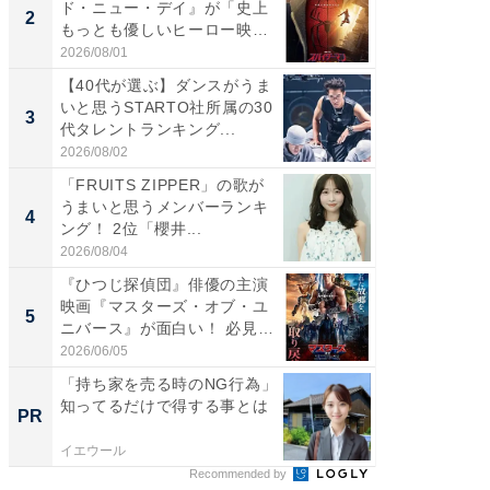
ド・ニュー・デイ』が「史上
ド・ニ
2
2
もっとも優しいヒーロー映
もっと
画」に...
画」に..
2026/08/01
2026/08/0
【40代が選ぶ】ダンスがうま
ワケあ
いと思うSTARTO社所属の30
マ『フ
3
3
代タレントランキング...
演技連発
の...
2026/08/02
2026/08/0
「FRUITS ZIPPER」の歌が
「FRUI
うまいと思うメンバーランキ
うまい
4
4
ング！ 2位「櫻井...
ング！ 2
2026/08/04
2026/08/0
『ひつじ探偵団』俳優の主演
東野圭
映画『マスターズ・オブ・ユ
ない、
5
5
ニバース』が面白い！ 必見
画ちい
で...
た...
2026/06/05
2026/08/0
「持ち家を売る時のNG行為」
「持ち家
知ってるだけで得する事とは
知って
PR
PR
イエウール
イエウー
Recommended by