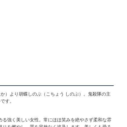
か）より胡蝶しのぶ（こちょう しのぶ）。鬼殺隊の主
手です。
める強く美しい女性。常にほほ笑みを絶やさず柔和な雰
怒りを燃やし、罪を容赦なく追及します。美しくも恐ろ