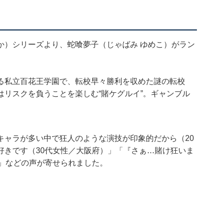
Xほか）シリーズより、蛇喰夢子（じゃばみ ゆめこ）がラン
る私立百花王学園で、転校早々勝利を収めた謎の転校
リスクを負うことを楽しむ“賭ケグルイ”。ギャンブル
キャラが多い中で狂人のような演技が印象的だから（20
好きです（30代女性／大阪府）」「『さぁ…賭け狂いま
」などの声が寄せられました。