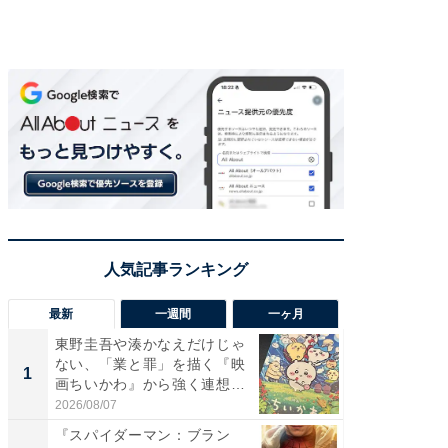
最新
一週間
一ヶ月
東野圭吾や湊かなえだけじゃ
【40代
ない、「業と罪」を描く『映
いと思う
1
1
画ちいかわ』から強く連想し
代タレン
た...
2026/08/07
2026/08/0
『スパイダーマン：ブラン
『スパ