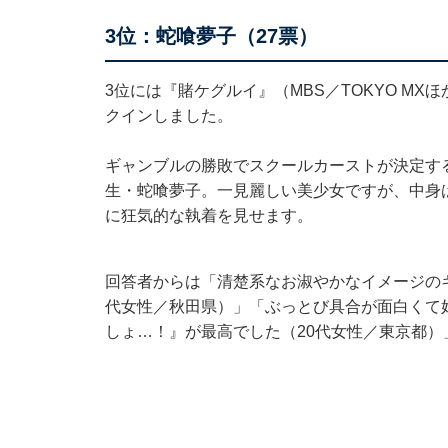
3位：蛇喰夢子（27票）
3位には『賭ケグルイ』（MBS／TOKYO M
クインしました。
ギャンブルの勝敗でスクールカーストが決定す
生・蛇喰夢子。一見麗しい美少女ですが、中身は
に狂気的な執着を見せます。
回答者からは「清楚系なお淑やかなイメージの
代女性／秋田県）」「ぶっとび具合が面白くて
しょ…！』が最高でした（20代女性／東京都）