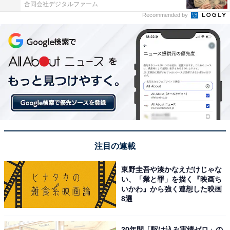
合同会社デジタルファーム
Recommended by
注目の連載
東野圭吾や湊かなえだけじゃな
い、「業と罪」を描く『映画ち
いかわ』から強く連想した映画
8選
20年間「駆け込み実績ゼロ」の