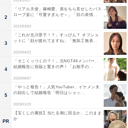
2024/10/17
「リアル天使」篠崎愛、肩をちら見せしたバス
ローブ姿に「可愛すぎんぞ～」「目の表情...
2
2023/03/03
「これが北川景子！？」すっぴん？ オフショ
ットに「顔が疲れてますね」「無加工無表...
3
2025/04/22
「そこくっつくの？！」元NGT48メンバー、
結婚報告に祝福と驚きの声！「お相手の...
4
2026/08/07
「やっと報告！」人気YouTuber、イケメン夫
の顔出しで結婚報告「明日はショッ...
5
2026/01/15
【宝くじの裏技】当たる側に回るか、このまま
か
PR