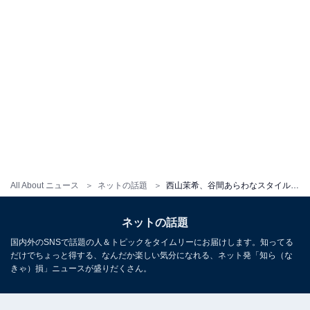
All About ニュース
ネットの話題
西山茉希、谷間あらわなスタイル抜群スポブラ姿を披露！ 「ウエストほっそ」「背中が綺麗すぎて見とれた」
ネットの話題
国内外のSNSで話題の人＆トピックをタイムリーにお届けします。知ってる
だけでちょっと得する、なんだか楽しい気分になれる、ネット発「知ら（な
きゃ）損」ニュースが盛りだくさん。