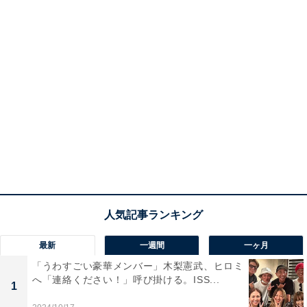
最新
一週間
一ヶ月
「うわすごい豪華メンバー」木梨憲武、ヒロミ
へ「連絡ください！」呼び掛ける。ISS...
1