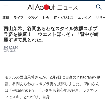
連載
ライフ
グルメ
社会
IT・ビジネス
エンタメ
リサ
西山茉希、谷間あらわなスタイル抜群スポブ
ラ姿を披露！ 「ウエストほっそ」「背中が綺
麗すぎて見とれた」
2023.02.10
吉岡 誠悦
モデルの西山茉希さんが、2月9日に自身のInstagramを更
新。谷間あらわなスポブラ姿を披露しました。 西山さん
は「@calvinklein」「カタチも着心地も好き。ラクでラ
フでスキ」とつづり、自身...