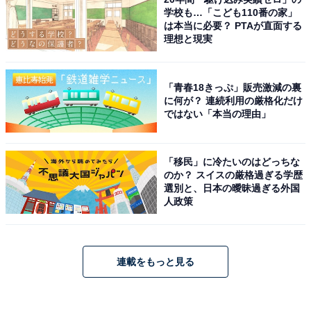
学校も…「こども110番の家」
は本当に必要？ PTAが直面する
理想と現実
「青春18きっぷ」販売激減の裏
に何が？ 連続利用の厳格化だけ
ではない「本当の理由」
「移民」に冷たいのはどっちな
のか？ スイスの厳格過ぎる学歴
選別と、日本の曖昧過ぎる外国
人政策
連載をもっと見る