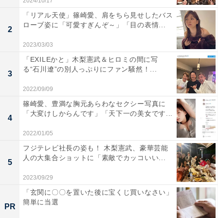
2024/10/17
「リアル天使」篠崎愛、肩をちら見せしたバス
ローブ姿に「可愛すぎんぞ～」「目の表情...
2
2023/03/03
「EXILEかと」木梨憲武＆ヒロミの間に写
る“石川遼”の別人っぷりにファン騒然！...
3
2022/09/09
篠崎愛、豊満な胸元あらわなセクシー写真に
「大変けしからんです」「天下一の美女です...
4
2022/01/05
フジテレビ社長の姿も！ 木梨憲武、豪華芸能
人の大集合ショットに「素敵でカッコいい...
5
2023/09/29
「玄関に〇〇を置いた後に宝くじ買いなさい」
簡単に当選
PR