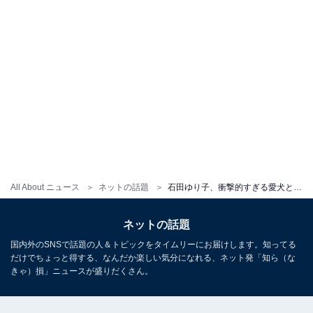
All About ニュース
ネットの話題
石田ゆり子、衝撃的すぎる愛犬とのツーショット披露！ 「ど、どーしてこんな事に、、、」「誰かと思いました」
ネットの話題
国内外のSNSで話題の人＆トピックをタイムリーにお届けします。知ってる
だけでちょっと得する、なんだか楽しい気分になれる、ネット発「知ら（な
きゃ）損」ニュースが盛りだくさん。