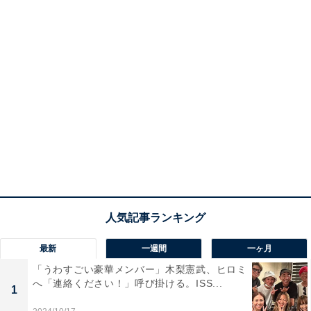
最新
一週間
一ヶ月
「うわすごい豪華メンバー」木梨憲武、ヒロミ
へ「連絡ください！」呼び掛ける。ISS...
1