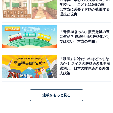
学校も…「こども110番の家」
は本当に必要？ PTAが直面する
理想と現実
「青春18きっぷ」販売激減の裏
に何が？ 連続利用の厳格化だけ
ではない「本当の理由」
「移民」に冷たいのはどっちな
のか？ スイスの厳格過ぎる学歴
選別と、日本の曖昧過ぎる外国
人政策
連載をもっと見る