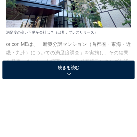
満足度の高い不動産会社は？（出典：
プレスリリース
）
oricon MEは、「新築分譲マンション（首都圏・東海・近
畿・九州）についての満足度調査」を実施し、その結果
を発表しました。本記事では、首都圏版ランキングを紹
続きを読む
介します。首都圏版のサンプル数は8458人（対象年齢25
～84歳）。
＞9位までのランキング結果を見る