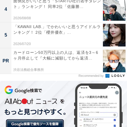
動産グループの住宅事業部門として中高層住宅から賃貸
面倒見がいいと思う「STARTO社の若手タレン
ト」ランキング！ 同率2位「佐藤勝...
住宅まで幅広く手掛けている、同グループの中核企業で
4
す。
2026/08/08
「KAWAII LAB.」でかわいいと思うアイドルラ
ンキング！ 2位「櫻井優衣」...
5
項目別を見ると、「アフターフォロー」「立地」で3
2026/07/20
位、「住戸の構造・設計」「マンションの構造・設計」
カードローン50万円以上の人は、返済を3～6
「デザイン」で2位、「引越し時の住戸確認」で同率1位
ヶ月停止して『大幅に減額してから返済...
PR
を獲得しています。
渋谷法務総合事務所
Recommended by
部門別では、「女性」1位、「ファミリー」で2位にラン
クイン。