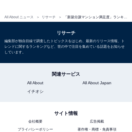
【おすすめ記事】
・
All About ニュース
リサーチ
「新築分譲マンション満足度」ランキング！ 高額でもお値段以上？ 1位は「高級住宅ブランド」を擁する不動産会社
「湾岸タワマン値上がり率」ランキング！ 1位は昨対比
27.17％、地上41階建てのホテルのようなマンション
リサーチ
・
編集部が独自目線で調査したトピックスをはじめ、最新のリリース情報、ト
「地方タワマン」購入者の世帯年収、意外にも6割以上
レンドに関するランキングなど、世の中で注目を集めている話題をお知らせ
しています。
が……！ 約8割を占める職業にも注目
・
年収3000万円超えの人が選ぶ「住みたい街」ランキン
関連サービス
グ！ 3位「上大崎」、2位「三田」、1位は？
All About
All About Japan
・
イチオシ
庭があるし、土地が資産になる。でもそれより……「一
戸建てを購入した理由」ランキング、納得の1位は？
サイト情報
会社概要
広告掲載
【関連記事】
プライバシーポリシー
著作権・商標・免責事項