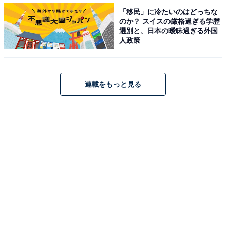
「移民」に冷たいのはどっちな
「住戸の構造・設計」「周辺環境」で2位、「アフター
のか？ スイスの厳格過ぎる学歴
フォロー」「住戸設備」で1位を獲得。
選別と、日本の曖昧過ぎる外国
人政策
部門別では「女性」「DINKs」「ファミリー」「大規
模」でも2位にランクインしています。
連載をもっと見る
実際の利用者からは、「アフターサービスもちょっと気
になったことで直ぐ対応してくれた」（30代女性）や、
「立地、間取り、設備等、納得の行くものであった」
（40代男性）といったコメントが寄せられています。
＞9位までのランキング結果を見る