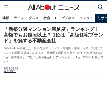
連載
ライフ
グルメ
社会
IT・ビジネス
エンタメ
リサ
「新築分譲マンション満足度」ランキング！
高額でもお値段以上？ 1位は「高級住宅ブラン
ド」を擁する不動産会社
oricon MEが実施した「新築分譲マンション（首都圏・東海・近畿・九州）に
ついての満足度調査」によると、首都圏で満足度が高かった住宅会社TOP3は
3位「東京建物」、2位「三井不動産レジデンシャル」、1位「野村不動産」で
した。
2023.02.09
斉藤 雄二