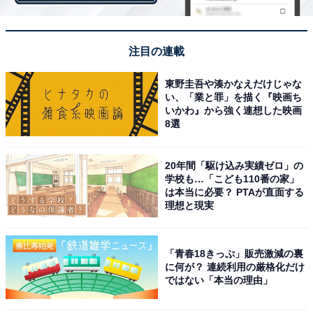
注目の連載
東野圭吾や湊かなえだけじゃな
い、「業と罪」を描く『映画ち
いかわ』から強く連想した映画
8選
20年間「駆け込み実績ゼロ」の
学校も…「こども110番の家」
第1位：野村不動産
は本当に必要？ PTAが直面する
理想と現実
1位は、「野村不動産」でした！ 野村不動産ホールディ
ングス完全子会社として、高級住宅ブランド
「青春18きっぷ」販売激減の裏
「PROUD」などを手掛ける総合不動産会社です。
に何が？ 連続利用の厳格化だけ
ではない「本当の理由」
項目別を見ると、「デザイン」「共有設備」で3位、