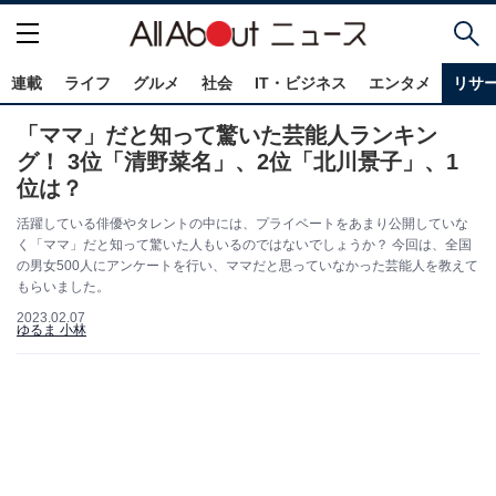
連載
ライフ
グルメ
社会
IT・ビジネス
エンタメ
リサ
「ママ」だと知って驚いた芸能人ランキン
グ！ 3位「清野菜名」、2位「北川景子」、1
位は？
活躍している俳優やタレントの中には、プライベートをあまり公開していな
く「ママ」だと知って驚いた人もいるのではないでしょうか？ 今回は、全国
の男女500人にアンケートを行い、ママだと思っていなかった芸能人を教えて
もらいました。
2023.02.07
ゆるま 小林