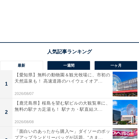
最新
一週間
一ヶ月
【愛知県】無料の動物園＆観光牧場に、市初の
天然温泉も！ 高速道路のハイウェイオア...
1
2026/08/07
【鹿児島県】桜島を望む駅ビルの大観覧車に、
無料の駅ナカ足湯も！ 駅ナカ・駅直結ス...
2
2026/08/08
「面白いのあったから購入〜」ダイソーのポッ
プアップランドリーバッグが話題。“さま...