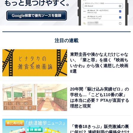
注目の連載
東野圭吾や湊かなえだけじゃな
い、「業と罪」を描く『映画ち
いかわ』から強く連想した映画
8選
20年間「駆け込み実績ゼロ」の
学校も…「こども110番の家」
は本当に必要？ PTAが直面する
理想と現実
「青春18きっぷ」販売激減の裏
に何が？ 連続利用の厳格化だけ