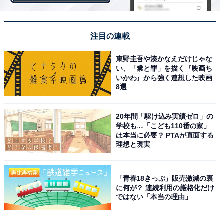
注目の連載
東野圭吾や湊かなえだけじゃな
い、「業と罪」を描く『映画ち
いかわ』から強く連想した映画
8選
第2位は77票の「辻希美」さんです。1987年生まれ、東
20年間「駆け込み実績ゼロ」の
京都出身の辻さんは、2000年に「モーニング娘。」の第
学校も…「こども110番の家」
は本当に必要？ PTAが直面する
4期メンバーとしてデビュー。グループ卒業後は歌手や
理想と現実
タレントとして活動し、2007年に俳優の杉浦太陽さんと
結婚します。同年11月に第1子を出産し、現在では4児の
母親として「ママ芸能人」の代表的な存在となります。
「青春18きっぷ」販売激減の裏
に何が？ 連続利用の厳格化だけ
ではない「本当の理由」
プライベートも公開しているブログやSNSが人気で、