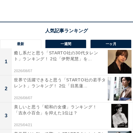
テレビ系）などが評価を受け、演技派俳優として人気を
集めます。
プライベートでは、2015年に俳優の東出昌大さんと結婚
し、2016年に双子の女児、2017年に第3子を出産。現在
最新
一週間
一ヶ月
は、子どもたちとフランスへ移住したことを公表し、日
癒し系だと思う「STARTO社の30代タレン
ト」ランキング！ 2位「伊野尾慧」を...
本との2拠点生活を行っています。知性派としても知ら
1
れ、落ち着いた雰囲気もママ友にピッタリです。
2026/08/07
世界で活躍できると思う「STARTO社の若手タ
レント」ランキング！ 2位「目黒蓮...
2
投票者からは、「個性的な雰囲気で、知らないことを
2026/08/07
色々知っていたり、育児についても自分とは違う考え方
を持っていそう」（福岡県、50代女性）、「仲良くなっ
美しいと思う「昭和の女優」ランキング！
「吉永小百合」を抑えた1位は？
てくれそうだから。付き合いやすそう」（北海道、40代
3
女性）、「表裏がなく性格が良さそうだからです」（大
2025/04/21
阪府、40代女性）などの声が上がっています。