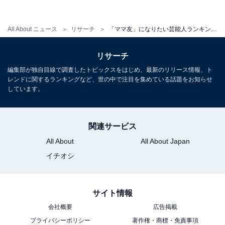
All About ニュース
リサーチ
「ママ友」になりたい芸能人ランキング！ 3位「杏」、2位「辻希美」、1位は？
リサーチ
編集部が独自目線で調査したトピックスをはじめ、最新のリリース情報、ト
レンドに関するランキングなど、世の中で注目を集めている話題をお知らせ
しています。
関連サービス
1位：仲里依紗
All About
All About Japan
イチオシ
サイト情報
会社概要
広告掲載
プライバシーポリシー
著作権・商標・免責事項