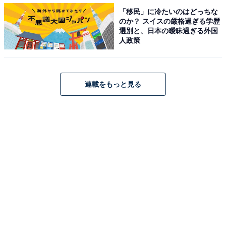
YouTubeチャンネル「辻ちゃんネル」は登録者数が110
「移民」に冷たいのはどっちな
万人を突破。動画では、ママとしての料理や家事に関す
のか？ スイスの厳格過ぎる学歴
選別と、日本の曖昧過ぎる外国
る企画が多く、女性を中心に人気を集めています。家族
人政策
がみんな明るいので、ママ友になれたら楽しい毎日が過
ごせそうです。
連載をもっと見る
投票者からは、「料理を教えてもらいたいから」（福岡
県、20代女性）、「楽しく育児しているので色々教えて
もらいたい」（静岡県、30代女性）、「一緒に過ごした
ら、親子で楽しめそう」（福岡県、30代女性）などの声
が上がっています。