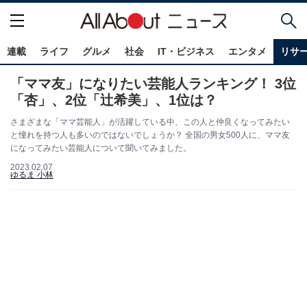
連載
ライフ
グルメ
社会
IT・ビジネス
エンタメ
リサ
「ママ友」になりたい芸能人ランキング！ 3位
「杏」、2位「辻希美」、1位は？
さまざまな「ママ芸能人」が活躍している中、この人と仲良くなってみたい
と憧れを持つ人も多いのではないでしょうか？ 全国の男女500人に、ママ友
になってみたい芸能人について聞いてみました。
2023.02.07
ゆるま 小林