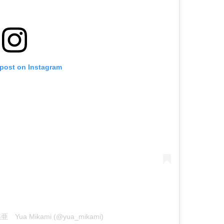
 post on Instagram
悠亜 Yua Mikami (@yua_mikami)