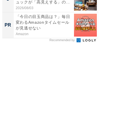
ュックが「高見えする」の...
層水風
帰...
2026/08/03
2026/08/0
「今日の目玉商品は？」毎日
シェア別荘
変わるAmazonタイムセール
wners
PR
PR
が見逃せない
Amazon
COCO VIL
Recommended by