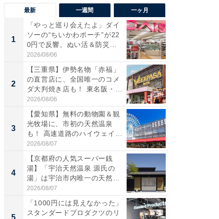
最新
一週間
一ヶ月
「やっと巡り会えたよ」ダイ
【兵庫
ソーの“ちいかわポーチ”が22
ーメン
1
1
0円で反響。ぬい活＆防災...
再現した
道...
2026/08/06
2026/08/0
【三重県】伊勢名物「赤福」
【三重
の直営店に、全国唯一のコメ
の直営
2
2
ダ大判焼き店も！ 東名阪・
ダ大判焼
伊...
伊...
2026/08/06
2026/08/0
【愛知県】無料の動物園＆観
【千葉県
光牧場に、市初の天然温泉
級マー
3
3
も！ 高速道路のハイウェイオ
ノベし
ア...
ー...
2026/08/07
2026/08/0
【京都府の人気スーパー銭
ステラ
湯】「宇治天然温泉 源氏の
詰め放題
4
4
湯」は宇治市内唯一の天然温
00円で「
泉と...
2026/08/07
2026/08/0
「1000円には見えなかった」
立山連
スタンダードプロダクツのリ
風呂に、
5
5