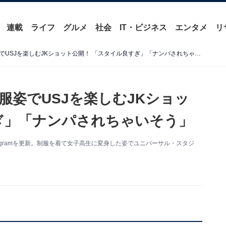
連載
ライフ
グルメ
社会
IT・ビジネス
エンタメ
リ
井手上漠、美脚あらわな制服姿でUSJを楽しむJKショット公開！ 「スタイル良すぎ」「ナンパされちゃいそう」
服姿でUSJを楽しむJKショッ
ぎ」「ナンパされちゃいそう」
agramを更新。制服を着て女子高生に変身した姿でユニバーサル・スタジ