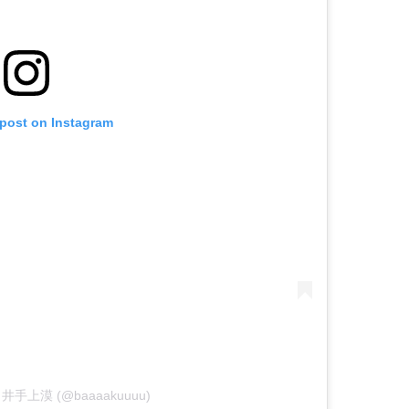
 post on Instagram
 by 井手上漠 (@baaaakuuuu)