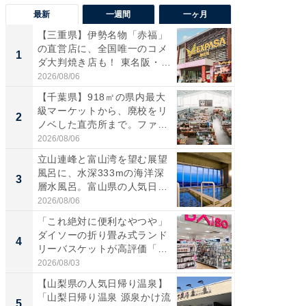
最新
一週間
一ヶ月
【三重県】伊勢名物「赤福」
【兵庫
の直営店に、全国唯一のコメ
ーメン
1
1
ダ大判焼き店も！ 東名阪・
再現した
伊...
道...
2026/08/06
2026/08/0
【千葉県】918㎡の県内最大
【三重
級マーケットから、廃校をリ
「鈴鹿天
2
2
ノベした直売所まで。ファ
は100
ー...
2026/08/06
2026/08/0
立山連峰と富山湾を望む展望
ステラ
風呂に、水深333mの海洋深
詰め放題
3
3
層水風呂。富山県の人気日
00円で「
帰...
2026/08/06
2026/08/0
「これ絶対に便利なやつや」
「ミニオ
ダイソーの折り畳み式ランド
ッグ！ 
4
4
リーバスケットが高評価「使
ど、夏限
わ...
2026/08/03
2026/08/0
【山梨県の人気日帰り温泉】
【埼玉
「山梨日帰り温泉 源泉かけ流
「行田天
5
5