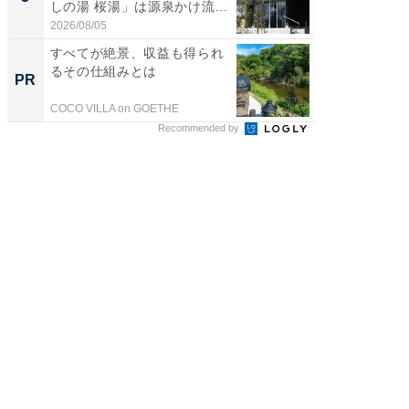
しの湯 桜湯」は源泉かけ流...
は和の
が...
2026/08/05
2026/08/0
すべてが絶景、収益も得られ
シェア別荘
るその仕組みとは
wners
PR
PR
COCO VILLA on GOETHE
COCO VIL
Recommended by