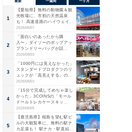
最新
一週間
一ヶ月
【愛知県】無料の動物園＆観
【兵庫
光牧場に、市初の天然温泉
ーメン
1
1
も！ 高速道路のハイウェイオ
再現した
ア...
道...
2026/08/07
2026/08/0
「面白いのあったから購
【三重
入〜」ダイソーのポップアッ
の直営
2
2
プランドリーバッグが話
ダ大判焼
題。“さま...
伊...
2026/08/03
2026/08/0
「1000円には見えなかった」
【千葉県
スタンダードプロダクツのリ
級マー
3
3
ュックが「高見えする」の...
ノベし
ー...
2026/08/03
2026/08/0
「15分で完成してめちゃ楽し
「100
かった」3COINSの「モール
スタン
4
4
ドールトレカケースキッ...
ュックが
2026/08/05
2026/08/0
【鹿児島県】桜島を望む駅ビ
立山連
ルの大観覧車に、無料の駅ナ
風呂に、
5
5
カ足湯も！ 駅ナカ・駅直結
層水風