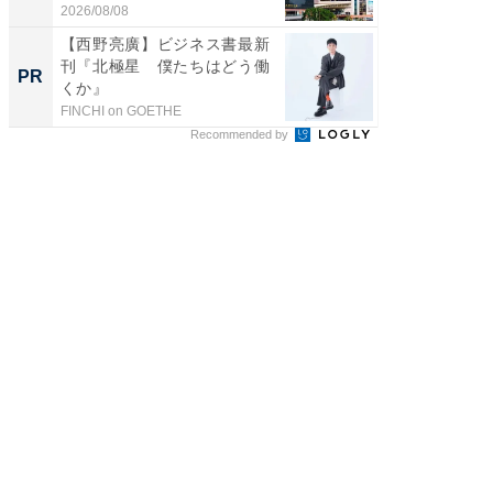
ス...
帰...
2026/08/08
2026/08/0
【西野亮廣】ビジネス書最新
シェア別荘
刊『北極星 僕たちはどう働
wners
PR
PR
くか』
FINCHI on GOETHE
COCO VIL
Recommended by