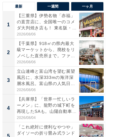
最新
一週間
一ヶ月
【三重県】伊勢名物「赤福」
【兵庫
の直営店に、全国唯一のコメ
ーメン
1
1
ダ大判焼き店も！ 東名阪・
再現した
伊...
道...
2026/08/06
2026/08/0
【千葉県】918㎡の県内最大
【三重
級マーケットから、廃校をリ
「鈴鹿天
2
2
ノベした直売所まで。ファ
は100
ー...
2026/08/06
2026/08/0
立山連峰と富山湾を望む展望
ステラ
風呂に、水深333mの海洋深
詰め放題
3
3
層水風呂。富山県の人気日
00円で「
帰...
2026/08/06
2026/08/0
【兵庫県】「世界一忙しいラ
「ミニオ
ーメン」に、龍野の城下町を
ッグ！ 
4
4
再現したSAも。山陽自動車
ど、夏限
道...
2026/08/04
2026/08/0
「これ絶対に便利なやつや」
【埼玉
ダイソーの折り畳み式ランド
「行田天
5
5