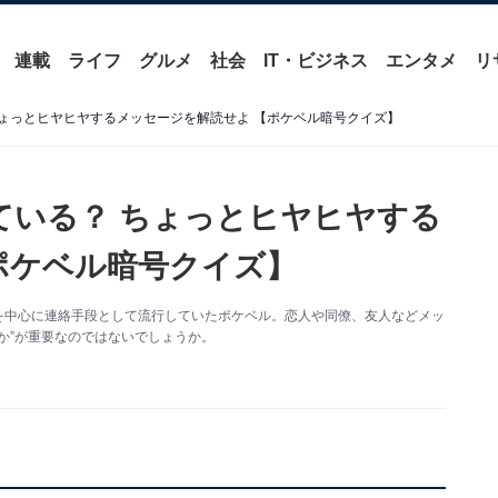
連載
ライフ
グルメ
社会
IT・ビジネス
エンタメ
リ
？ ちょっとヒヤヒヤするメッセージを解読せよ 【ポケベル暗号クイズ】
表している？ ちょっとヒヤヒヤする
ポケベル暗号クイズ】
若者を中心に連絡手段として流行していたポケベル。恋人や同僚、友人などメッ
か”が重要なのではないでしょうか。