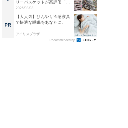
リーバスケットが高評価「使
は和の
わ...
が...
2026/08/03
2026/08/0
【大人気】ひんやり冷感寝具
【大人
で快適な睡眠をあなたに。
で快適
PR
PR
アイリスプラザ
アイリス
Recommended by