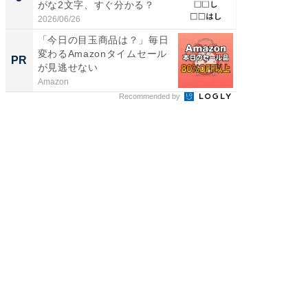
がな2文字、すぐ分かる？
は和の
が...
2026/06/26
2026/08/0
「今日の目玉商品は？」毎日
【必見
変わるAmazonタイムセール
セキュ
PR
PR
が見逃せない
Amazon
株式会社
Recommended by