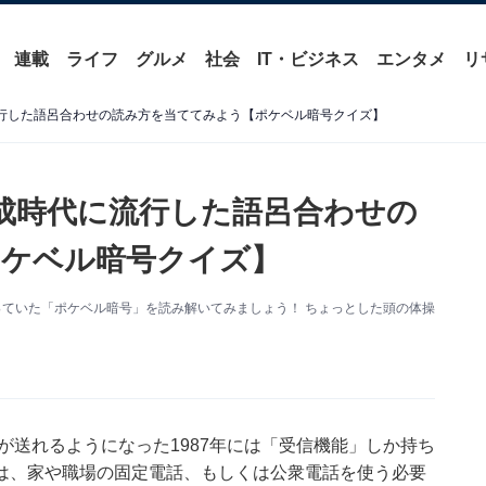
連載
ライフ
グルメ
社会
IT・ビジネス
エンタメ
リ
に流行した語呂合わせの読み方を当ててみよう【ポケベル暗号クイズ】
 平成時代に流行した語呂合わせの
ポケベル暗号クイズ】
行っていた「ポケベル暗号」を読み解いてみましょう！ ちょっとした頭の体操
が送れるようになった1987年には「受信機能」しか持ち
は、家や職場の固定電話、もしくは公衆電話を使う必要