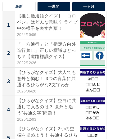
最新
一週間
一ヶ月
【推し活用語クイズ】「コロ
【兵庫
ペン」はどんな意味？ ライブ
ーメン
1
1
中の様子を表す言葉！
再現した
道...
2024/10/06
2026/08/0
「一方通行」と「指定方向外
【三重
進行禁止」正しい標識はどっ
「鈴鹿天
2
2
ち？【道路標識クイズ】
は100
2022/12/26
2026/08/0
【ひらがなクイズ】大人でも
ステラ
意外と悩む！ 3つの言葉に共
詰め放題
3
3
通するひらがな2文字わか
00円で「
る...
2026/06/26
2026/08/0
【ひらがなクイズ】空白に共
「ミニオ
通して入るのは？ 意外と迷
ッグ！ 
4
4
う“共通文字”問題！
ど、夏限
2025/12/03
2026/08/0
【ひらがなクイズ】3つの空
【埼玉
欄を埋めよう！ 共通するひら
「行田天
5
5