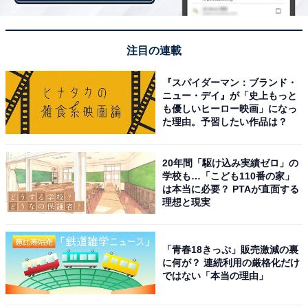
注目の連載
『スパイダーマン：ブランド・
ニュー・デイ』が「史上もっと
も優しいヒーロー映画」になっ
た理由。予習したい作品は？
20年間「駆け込み実績ゼロ」の
学校も…「こども110番の家」
は本当に必要？ PTAが直面する
理想と現実
・
「青春18きっぷ」販売激減の裏
「4492」が意味する言葉は？ ポケベルで使われていた4
に何が？ 連続利用の厳格化だけ
ではない「本当の理由」
桁の数字を解読せよ！ 【ポケベル暗号クイズ】