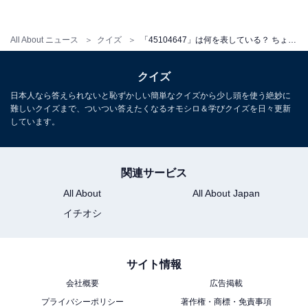
All About ニュース
クイズ
「45104647」は何を表している？ ちょっとヒヤヒヤするメッセージを解読せよ 【ポケベル暗号クイズ】
クイズ
日本人なら答えられないと恥ずかしい簡単なクイズから少し頭を使う絶妙に
難しいクイズまで、ついつい答えたくなるオモシロ＆学びクイズを日々更新
しています。
関連サービス
All About
All About Japan
イチオシ
サイト情報
会社概要
広告掲載
プライバシーポリシー
著作権・商標・免責事項