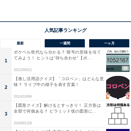
最新
一週間
一ヶ月
ポケベル世代なら分かる？ 暗号の意味を当て
てみよう！ ヒントは“待ち合わせ”【ポ...
1
2022/09/22
【推し活用語クイズ】「コロペン」はどんな意
味？ ライブ中の様子を表す言葉！
2
・
2024/10/06
難易度高めの「ポケベル暗号」、解読できる？ ヒント
【図形クイズ】解けるとすっきり！ 正方形は
全部で何個ある？ ピラミッド状の図形に...
は“遊びの定番スポーツ”【ポケベル暗号クイズ】
3
2026/01/28