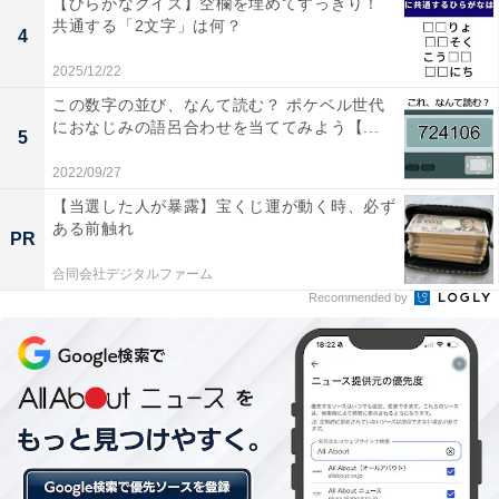
【ひらがなクイズ】空欄を埋めてすっきり！
共通する「2文字」は何？
4
2025/12/22
この数字の並び、なんて読む？ ポケベル世代
におなじみの語呂合わせを当ててみよう【...
5
2022/09/27
【当選した人が暴露】宝くじ運が動く時、必ず
ある前触れ
PR
合同会社デジタルファーム
Recommended by
・
「10105」の語呂合わせ、なんて読む？ ポケベルの定番
メッセージを当ててみよう【ポケベル暗号クイズ】