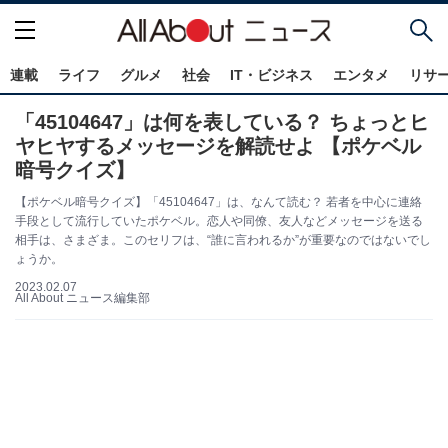
連載
ライフ
グルメ
社会
IT・ビジネス
エンタメ
リサ
「45104647」は何を表している？ ちょっとヒ
ヤヒヤするメッセージを解読せよ 【ポケベル
暗号クイズ】
【ポケベル暗号クイズ】「45104647」は、なんて読む？ 若者を中心に連絡
手段として流行していたポケベル。恋人や同僚、友人などメッセージを送る
相手は、さまざま。このセリフは、“誰に言われるか”が重要なのではないでし
ょうか。
2023.02.07
All About ニュース編集部