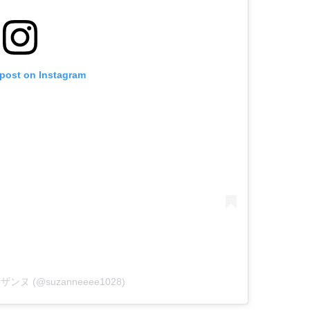
 post on Instagram
 スザンヌ (@suzanneeee1028)