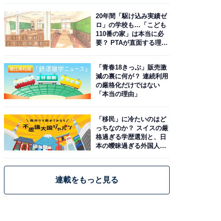
由。予習したい作品は？
20年間「駆け込み実績ゼ
ロ」の学校も…「こども
110番の家」は本当に必
要？ PTAが直面する理想
と現実
「青春18きっぷ」販売激
減の裏に何が？ 連続利用
の厳格化だけではない
「本当の理由」
「移民」に冷たいのはど
っちなのか？ スイスの厳
格過ぎる学歴選別と、日
本の曖昧過ぎる外国人政
策
連載をもっと見る