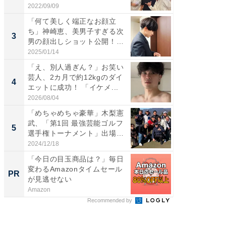
愛...
2022/09/09
2026/08/0
「何て美しく端正なお顔立
「脚が
ち」神崎恵、美男子すぎる次
横川尚
3
3
男の顔出しショット公開！
ムキな姿
「め...
刃...
2025/01/14
2026/08/0
「え、別人過ぎん？」お笑い
「え、
芸人、2カ月で約12kgのダイ
芸人、2
4
4
エットに成功！ 「イケメ...
エットに
2026/08/04
2026/08/0
「めちゃめちゃ豪華」木梨憲
「脳がバ
武、「第1回 最強芸能ゴルフ
装姿が話
5
5
選手権トーナメント」出場
のお父さ
メ...
2024/12/18
2026/08/0
「今日の目玉商品は？」毎日
全国の
変わるAmazonタイムセール
付きの
PR
PR
が見逃せない
Amazon
COCO VIL
Recommended by