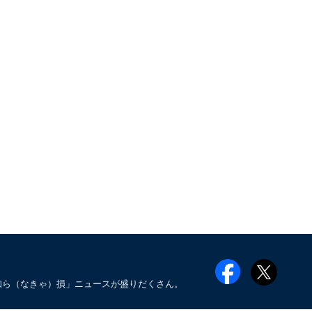
知ら（なきゃ）損」ニュースが盛りだくさん。