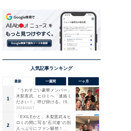
最新
一週間
一ヶ月
「うわすごい豪華メンバー」
「さす
木梨憲武、ヒロミへ「連絡く
は」高
1
1
ださい！」呼び掛ける。IS
災地を
S...
「カ...
2024/10/17
2026/08/0
「EXILEかと」木梨憲武＆ヒ
「女の
ロミの間に写る“石川遼”の別
介、バ
2
2
人っぷりにファン騒然！...
らのプレ