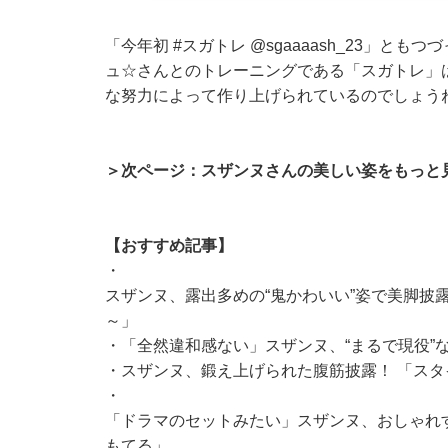
「今年初 #スガトレ
@sgaaaash_23
」ともつづ
ュ☆さんとのトレーニングである「スガトレ」
な努力によって作り上げられているのでしょう
＞次ページ：スザンヌさんの美しい姿をもっと
【おすすめ記事】
・
スザンヌ、露出多めの“鬼かわいい”姿で美脚披
～」
・
「全然違和感ない」スザンヌ、“まるで現役”
・
スザンヌ、鍛え上げられた腹筋披露！ 「ス
・
「ドラマのセットみたい」スザンヌ、おしゃれ
もてる」