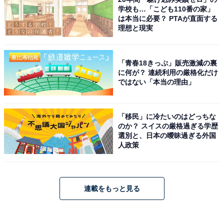
学校も…「こども110番の家」
は本当に必要？ PTAが直面する
理想と現実
「青春18きっぷ」販売激減の裏
に何が？ 連続利用の厳格化だけ
ではない「本当の理由」
「移民」に冷たいのはどっちな
のか？ スイスの厳格過ぎる学歴
選別と、日本の曖昧過ぎる外国
人政策
連載をもっと見る