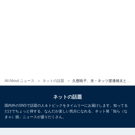
All About ニュース
ネットの話題
久慈暁子、夫・ネッツ渡邊雄太とのラブラブツーショット披露！ 「2人共イイ顔してる」「幸せいっぱいやん」
ネットの話題
国内外のSNSで話題の人＆トピックをタイムリーにお届けします。知ってる
だけでちょっと得する、なんだか楽しい気分になれる、ネット発「知ら（な
きゃ）損」ニュースが盛りだくさん。