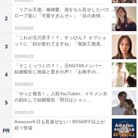
2024/10/17
「リアル天使」篠崎愛、肩をちら見せしたバス
ローブ姿に「可愛すぎんぞ～」「目の表情...
2
2023/03/03
「これが北川景子！？」すっぴん？ オフショ
ットに「顔が疲れてますね」「無加工無表...
3
2025/04/22
「そこくっつくの？！」元NGT48メンバー、
結婚報告に祝福と驚きの声！「お相手の...
4
2026/08/07
「やっと報告！」人気YouTuber、イケメン夫
の顔出しで結婚報告「明日はショッ...
5
2026/01/15
Amazon今日も見逃せない！80%OFF以上が
続々登場
PR