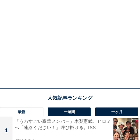
最新
一週間
一ヶ月
「うわすごい豪華メンバー」木梨憲武、ヒロミ
へ「連絡ください！」呼び掛ける。ISS...
1