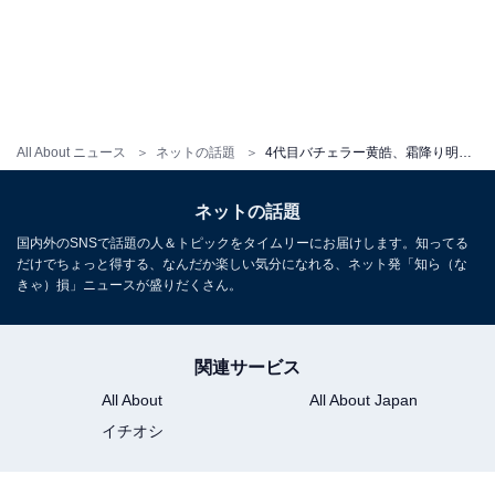
All About ニュース
ネットの話題
4代目バチェラー黄皓、霜降り明星せいやとのツーショットで『新しいカギ』の「バチェ田バチェ男」で共演を熱望！
ネットの話題
国内外のSNSで話題の人＆トピックをタイムリーにお届けします。知ってる
だけでちょっと得する、なんだか楽しい気分になれる、ネット発「知ら（な
きゃ）損」ニュースが盛りだくさん。
関連サービス
All About
All About Japan
イチオシ