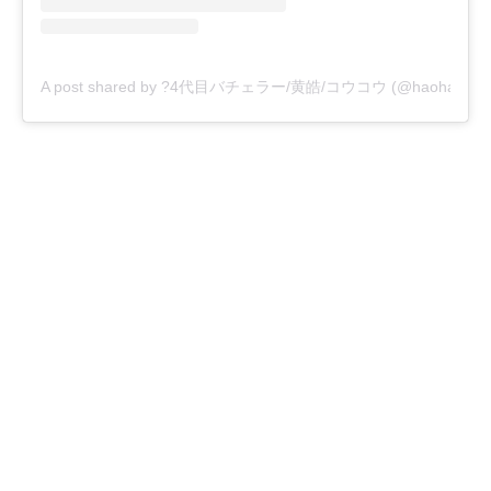
A post shared by ?4代目バチェラー/黄皓/コウコウ (@haohaohao