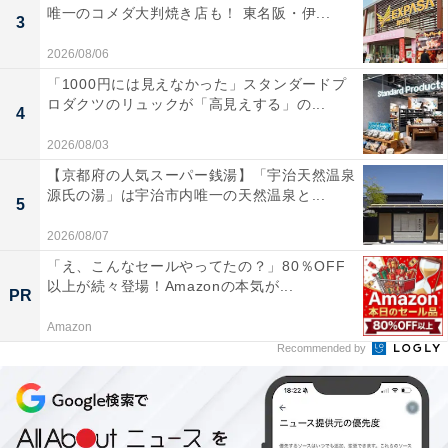
唯一のコメダ大判焼き店も！ 東名阪・伊...
3
2026/08/06
「1000円には見えなかった」スタンダードプ
ロダクツのリュックが「高見えする」の...
4
2026/08/03
【京都府の人気スーパー銭湯】「宇治天然温泉
源氏の湯」は宇治市内唯一の天然温泉と...
5
2026/08/07
「え、こんなセールやってたの？」80％OFF
以上が続々登場！Amazonの本気が...
PR
Amazon
Recommended by