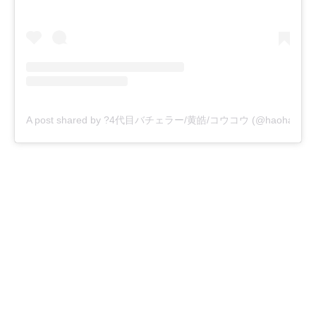
A post shared by ?4代目バチェラー/黄皓/コウコウ (@haohaohao