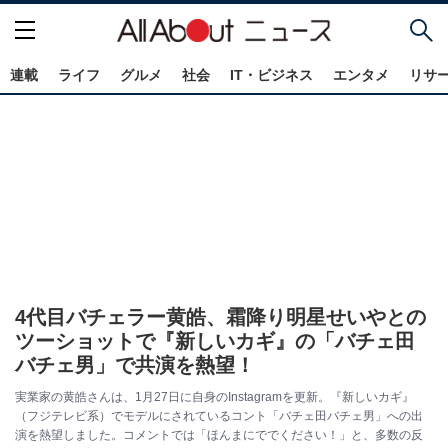
連載
ライフ
グルメ
社会
IT・ビジネス
エンタメ
リサ
4代目バチェラー黄皓、霜降り明星せいやとの
ツーショットで『新しいカギ』の「バチェ田
バチェ男」で共演を熱望！
実業家の黄皓さんは、1月27日に自身のInstagramを更新。『新しいカギ』
（フジテレビ系）でモデルにされているコント「バチェ田バチェ男」への出
演を熱望しました。コメントでは「ほんまにででください！」と、多数の反