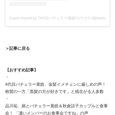
A post shared by ?4代目バチェラー/黄皓/コウコウ (@haohaohao
＞記事に戻る
【おすすめ記事】
・
4代目バチェラー黄皓、金髪イメチェンに厳しめの声！
称賛の一方「黒髪の方が好きです」と残念がる人多数
・
品川祐、娘とバチェラー黄皓＆秋倉諒子カップルと食事
会！ 「凄いメンバーのお食事会ですね」の声