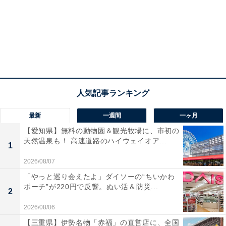
最新
一週間
一ヶ月
【愛知県】無料の動物園＆観光牧場に、市初の
天然温泉も！ 高速道路のハイウェイオア...
1
2026/08/07
「やっと巡り会えたよ」ダイソーの“ちいかわ
ポーチ”が220円で反響。ぬい活＆防災...
2
2026/08/06
【三重県】伊勢名物「赤福」の直営店に、全国