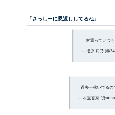
「さっしーに恩返ししてるね」
村重っていつも
— 指原 莉乃 (@345
過去一稼いでるので❣️
— 村重杏奈 (@annas