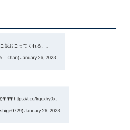
ご飯おごってくれる。。
__chan)
January 26, 2023
 ❣️❣️
https://t.co/Irgcxhy0xt
hige0729)
January 26, 2023