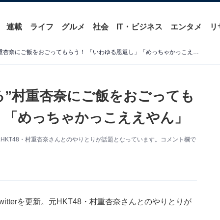
連載
ライフ
グルメ
社会
IT・ビジネス
エンタメ
リ
指原莉乃、“過去一稼いでる”村重杏奈にご飯をおごってもらう！ 「いわゆる恩返し」「めっちゃかっこええやん」
る”村重杏奈にご飯をおごっても
」「めっちゃかっこええやん」
新。元HKT48・村重杏奈さんとのやりとりが話題となっています。コメント欄で
itterを更新。元HKT48・村重杏奈さんとのやりとりが