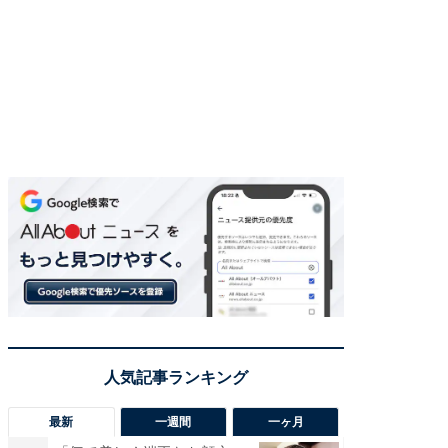
最新
一週間
一ヶ月