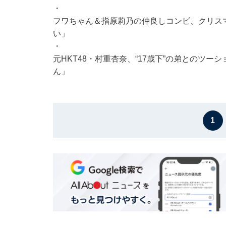
・
フワちゃん＆指原莉乃の仲良しコンビ、クリス
い」
・
元HKT48・村重杏奈、“17歳下”の弟とのツ
ん」
1