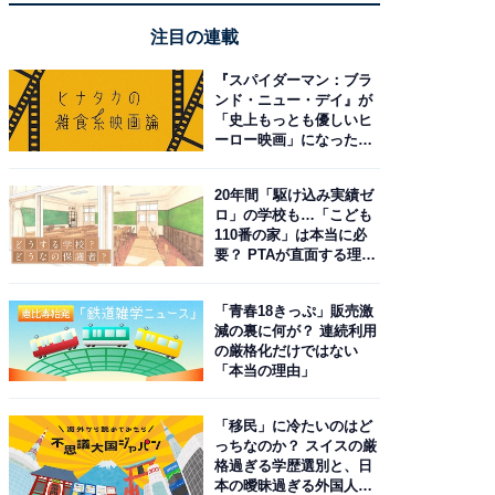
注目の連載
『スパイダーマン：ブラ
ンド・ニュー・デイ』が
「史上もっとも優しいヒ
ーロー映画」になった理
由。予習したい作品は？
20年間「駆け込み実績ゼ
ロ」の学校も…「こども
110番の家」は本当に必
要？ PTAが直面する理想
と現実
「青春18きっぷ」販売激
減の裏に何が？ 連続利用
の厳格化だけではない
「本当の理由」
「移民」に冷たいのはど
っちなのか？ スイスの厳
格過ぎる学歴選別と、日
本の曖昧過ぎる外国人政