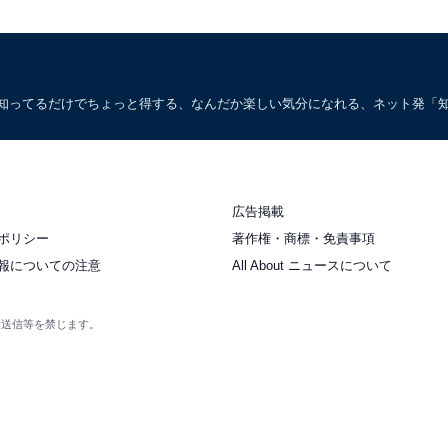
。知ってるだけでちょっと得する、なんだか楽しい気分になれる、ネット発「
広告掲載
ポリシー
著作権・商標・免責事項
報についての注意
All About ニュースについて
衆送信等を禁じます。