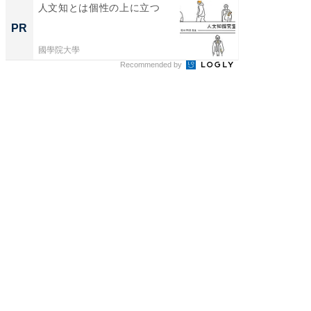
人文知とは個性の上に立つ
100℃
な吸引
PR
PR
掃除機
國學院大學
Dreame
Recommended by