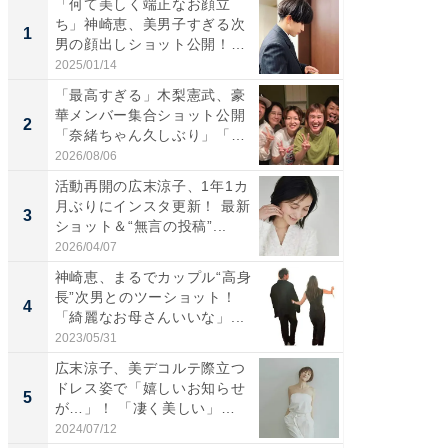
「何て美しく端正なお顔立
「さす
ち」神崎恵、美男子すぎる次
は」高
1
1
男の顔出しショット公開！
災地を
「め...
「カ...
2025/01/14
2026/08/0
「最高すぎる」木梨憲武、豪
「女の
華メンバー集合ショット公開
介、バ
2
2
「奈緒ちゃん久しぶり」「み
らのプレ
ん...
愛...
2026/08/06
2026/08/0
活動再開の広末涼子、1年1カ
「脚が
月ぶりにインスタ更新！ 最新
横川尚
3
3
ショット＆“無言の投稿”...
ムキな姿
刃...
2026/04/07
2026/08/0
神崎恵、まるでカップル“高身
「え、
長”次男とのツーショット！
芸人、2
4
4
「綺麗なお母さんいいな」...
エットに
2023/05/31
2026/08/0
広末涼子、美デコルテ際立つ
「脳がバ
ドレス姿で「嬉しいお知らせ
装姿が話
5
5
が…」！ 「凄く美しい」
のお父さ
「透...
2024/07/12
2026/08/0