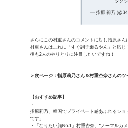
タクシ
— 指原 莉乃 (@345
さらにこの村重さんのコメントに対し指原さん
村重さんはこれに「すぐ調子乗るやん」と応じ
後も2人のやりとりに注目したいですね！
＞次ページ：指原莉乃さん＆村重杏奈さんのツ
【おすすめ記事】
・
指原莉乃、韓国でプライベート感あふれるショ
です」
・
「なりたい顔No.1」村重杏奈、“ノーマルカ