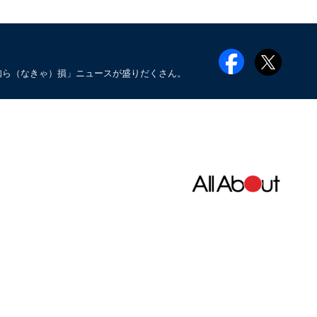
知ら（なきゃ）損」ニュースが盛りだくさん。