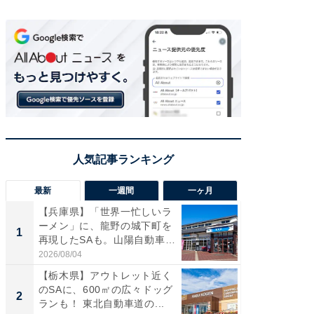
最新
一週間
一ヶ月
【兵庫県】「世界一忙しいラ
「気に
ーメン」に、龍野の城下町を
る〜」3
1
1
再現したSAも。山陽自動車
バー」
道...
好...
2026/08/04
2026/07/3
【栃木県】アウトレット近く
【三重
のSAに、600㎡の広々ドッグ
「鈴鹿天
2
2
ランも！ 東北自動車道の...
は100