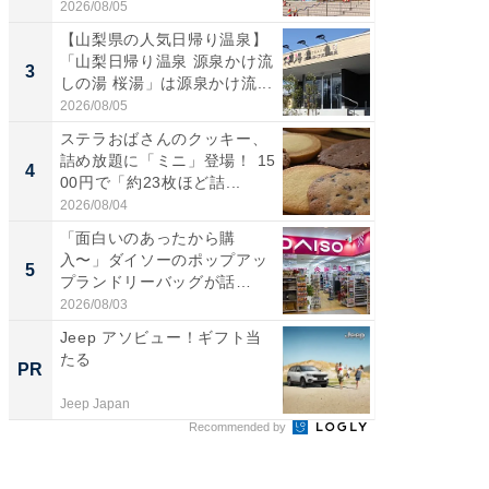
2026/08/05
2026/08/0
【山梨県の人気日帰り温泉】
「ミニオ
「山梨日帰り温泉 源泉かけ流
ッグ！ 
3
3
しの湯 桜湯」は源泉かけ流...
ど、夏限
2026/08/05
2026/08/0
ステラおばさんのクッキー、
ステラ
詰め放題に「ミニ」登場！ 15
詰め放題
4
4
00円で「約23枚ほど詰...
00円で「
2026/08/04
2026/08/0
「面白いのあったから購
【埼玉
入〜」ダイソーのポップアッ
「行田天
5
5
プランドリーバッグが話
は和の
題。“さま...
が...
2026/08/03
2026/08/0
Jeep アソビュー！ギフト当
GOETH
たる
を組み
PR
PR
Jeep Japan
FINCHI o
Recommended by