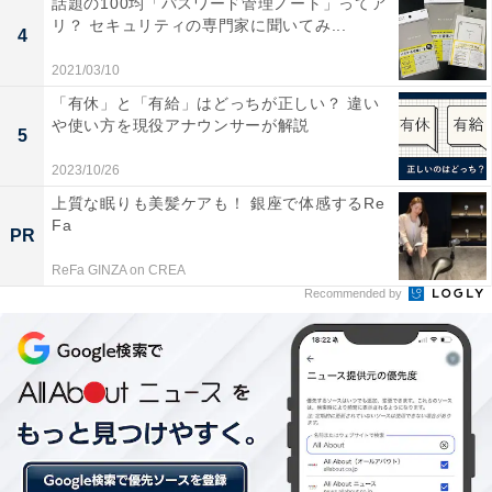
話題の100均「パスワード管理ノート」ってア
リ？ セキュリティの専門家に聞いてみ...
4
2021/03/10
受取評価が遅くなるとマイナス評価になることも
「有休」と「有給」はどっちが正しい？ 違い
や使い方を現役アナウンサーが解説
受取評価が遅くなると、出品者からマイナス評価を付け
5
られてしまうことがあります。購入者からすれば「そん
2023/10/26
なことで？」と思うかもしれませんが、受取評価が遅い
上質な眠りも美髪ケアも！ 銀座で体感するRe
ことを不快に思う出品者がいるのは事実。売上金を使う
Fa
PR
予定だった場合などは、余計にいら立ってしまうもので
ReFa GINZA on CREA
しょう。
Recommended by