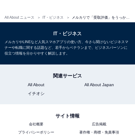
受取評価がされないままでは、出品者に売上金が入らな
いのでは？ と思ってしまいますが、発送通知をした8日
All About ニュース
IT・ビジネス
メルカリで「受取評価」をうっかり忘れてしまった場合、購入者はどうすればいい？ ペナルティはある？
後の13時以降かつ、購入者側の最後の取引メッセージか
ら3日後の13時以降に、出品者からメルカリ事務局に取
IT・ビジネス
引完了を依頼できます。取引画面に専用のフォームが表
メルカリやLINEなど人気スマホアプリの使い方、今さら聞けないビジネスマ
示されるので、そこから依頼することになります。
ナーや転職に関する話題など、若手からベテランまで、ビジネスパーソンに
役立つ情報を分かりやすく解説します。
また購入者から受取評価や事務局に問い合わせがなけれ
関連サービス
ば、発送通知をした9日後の13時以降には、自動的に取
All About
All About Japan
引が完了します。この場合、互いの評価はできません。
イチオシ
出品者の中には「購入者にマイナス評価をしたい」と思
う人もいるので、これに関してはちょっと悔しい思いを
してしまうかもしれません。
サイト情報
会社概要
広告掲載
プライバシーポリシー
著作権・商標・免責事項