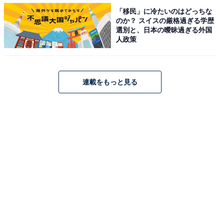
届いた商品に満足してしまうと、そこがゴールだと思え
「移民」に冷たいのはどっちな
てしまうこともあるでしょう。もちろん商品に満足でき
のか？ スイスの厳格過ぎる学歴
るのは良いことですが、確認をしたらすぐに受取評価を
選別と、日本の曖昧過ぎる外国
人政策
するクセを付けると忘れることはなくなるでしょう。
■「購入した商品」を定期的にチェック
連載をもっと見る
メルカリでたくさんの商品を購入していると、どの商品
に受取評価をしたのか分からなくなってしまうことがあ
ります。整理するためにも、メルカリの「マイページ」
→「購入した商品」から定期的に確認をしましょう。こ
こで受取評価をしたのかをチェックすれば、受取評価を
しないまま数日たってしまうことはなさそうです。
自動的に取引は完了されるものの……