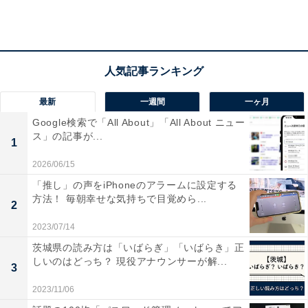
いずれにしても、受取評価が遅くなると、それだけ売上
金が入ってくるタイミングが遅れてしまうというわけで
す。出品者が売上金を使って何か買いたいと思うことも
あるでしょう。それに、人の心理として売上金はできる
だけ早く手にしたいと思うのは当然のことです。
最新
一週間
一ヶ月
Google検索で「All About」「All About ニュー
ス」の記事が...
1
2026/06/15
「推し」の声をiPhoneのアラームに設定する
方法！ 毎朝幸せな気持ちで目覚めら...
2
2023/07/14
茨城県の読み方は「いばらぎ」「いばらき」正
しいのはどっち？ 現役アナウンサーが解...
3
2023/11/06