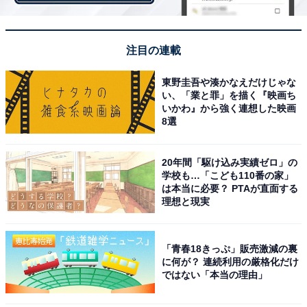
注目の連載
東野圭吾や湊かなえだけじゃな
い、「業と罪」を描く『映画ち
いかわ』から強く連想した映画
8選
受取評価をうっかり忘れないためにできること
20年間「駆け込み実績ゼロ」の
学校も…「こども110番の家」
では受取評価を忘れないために、購入者側は何ができる
は本当に必要？ PTAが直面する
のでしょうか。
理想と現実
「青春18きっぷ」販売激減の裏
■商品確認後すぐに受取評価をする
に何が？ 連続利用の厳格化だけ
受取評価を忘れてしまうのは、商品到着から時間が経過
ではない「本当の理由」
してしまうからです。取引は終わっていないのですが、