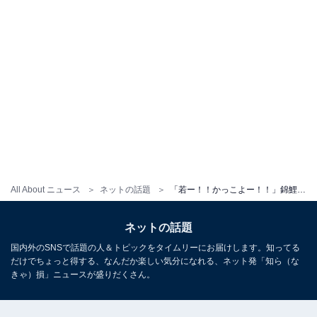
All About ニュース
ネットの話題
「若ー！！かっこよー！！」錦鯉・長谷川雅紀、別人級の“髪の毛フサフサ”ショット公開に反響
ネットの話題
国内外のSNSで話題の人＆トピックをタイムリーにお届けします。知ってる
だけでちょっと得する、なんだか楽しい気分になれる、ネット発「知ら（な
きゃ）損」ニュースが盛りだくさん。