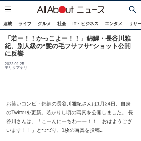
連載
ライフ
グルメ
社会
IT・ビジネス
エンタメ
リサ
「若ー！！かっこよー！！」錦鯉・長谷川雅
紀、別人級の“髪の毛フサフサ”ショット公開
に反響
2023.01.25
モリタアヤリ
お笑いコンビ・錦鯉の長谷川雅紀さんは1月24日、自身
のTwitterを更新。若かりし頃の写真を公開しました。 長
谷川さんは、「こーんにーちわーー！！ おはようござ
います！！」とつづり、1枚の写真を投稿...