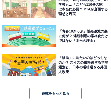
学校も…「こども110番の家」
は本当に必要？ PTAが直面する
理想と現実
「青春18きっぷ」販売激減の裏
に何が？ 連続利用の厳格化だけ
ではない「本当の理由」
「移民」に冷たいのはどっちな
のか？ スイスの厳格過ぎる学歴
選別と、日本の曖昧過ぎる外国
人政策
連載をもっと見る