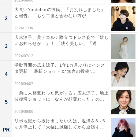
2026/08/06
大食いYoutuberの彼氏、『お別れしました』
と報告。「もう二度と会わない方が...
2
2024/11/06
広末涼子、美デコルテ際立つドレス姿で「嬉し
いお知らせが…」！ 「凄く美しい」「透...
3
2024/07/12
活動再開の広末涼子、1年1カ月ぶりにインス
タ更新！ 最新ショット＆“無言の投稿”...
4
2026/04/07
「急に人相変わった気がする」広末涼子、地上
波復帰ショットに「なんか顔変わった」の...
5
2026/08/06
リボ地獄から抜け出したい人は、返済を3～6
ヶ月停止して『大幅に減額してから返済す...
PR