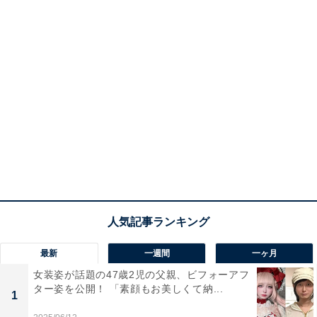
最新
一週間
一ヶ月
女装姿が話題の47歳2児の父親、ビフォーアフ
ター姿を公開！ 「素顔もお美しくて納...
1