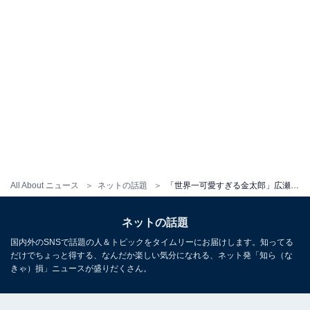
All About ニュース
ネットの話題
「世界一可愛すぎる金太郎」広瀬すず、美脚あらわな金太郎コスプレに絶賛の声！ 「美脚すぎかわいい」
ネットの話題
国内外のSNSで話題の人＆トピックをタイムリーにお届けします。知ってる
だけでちょっと得する、なんだか楽しい気分になれる、ネット発「知ら（な
きゃ）損」ニュースが盛りだくさん。