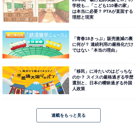
学校も…「こども110番の家」
は本当に必要？ PTAが直面する
理想と現実
「青春18きっぷ」販売激減の裏
に何が？ 連続利用の厳格化だけ
ではない「本当の理由」
「移民」に冷たいのはどっちな
のか？ スイスの厳格過ぎる学歴
選別と、日本の曖昧過ぎる外国
人政策
連載をもっと見る