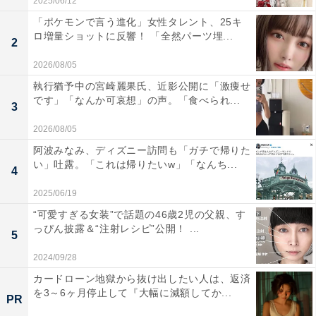
2025/06/12
「ポケモンで言う進化」女性タレント、25キ
ロ増量ショットに反響！ 「全然パーツ埋...
2
2026/08/05
執行猶予中の宮崎麗果氏、近影公開に「激痩せ
です」「なんか可哀想」の声。「食べられ...
3
2026/08/05
阿波みなみ、ディズニー訪問も「ガチで帰りた
い」吐露。「これは帰りたいw」「なんち...
4
2025/06/19
“可愛すぎる女装”で話題の46歳2児の父親、す
っぴん披露＆“注射レシピ”公開！ ...
5
2024/09/28
カードローン地獄から抜け出したい人は、返済
を3～6ヶ月停止して『大幅に減額してか...
PR