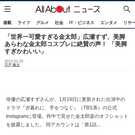
連載
ライフ
グルメ
社会
IT・ビジネス
エンタメ
リサ
「世界一可愛すぎる金太郎」広瀬すず、美脚
あらわな金太郎コスプレに絶賛の声！ 「美脚
すぎかわいい」
2023.01.20
宍戸 奏太
俳優の広瀬すずさんが、1月19日に更新された出演中の
ドラマ『夕暮れに、手をつなぐ』（TBS系）の公式
Instagramに登場。作中で見せた金太郎姿のオフショット
を披露しました。 同アカウントは「第1話...