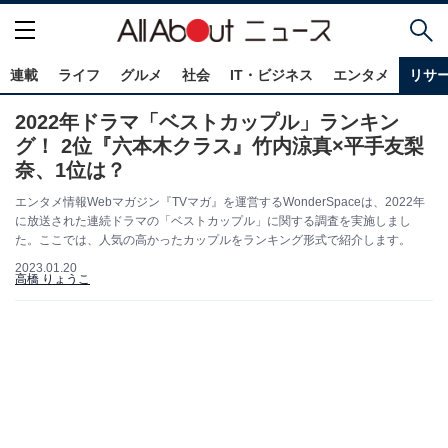
連載
ライフ
グルメ
社会
IT・ビジネス
エンタメ
リサ
2022年ドラマ「ベストカップル」ランキン
グ！ 2位『六本木クラス』竹内涼真×平手友梨
奈、1位は？
エンタメ情報Webマガジン『TVマガ』を運営するWonderSpaceは、2022年
に放送された連続ドラマの「ベストカップル」に関する調査を実施しまし
た。ここでは、人気の高かったカップルをランキング形式で紹介します。
2023.01.20
高橋 りょうこ