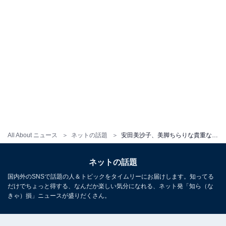
All About ニュース
ネットの話題
安田美沙子、美脚ちらりな貴重な40歳のミニスカ制服姿を披露！ 「めっちゃ普通に女子高生！」「高2って感じ」
ネットの話題
国内外のSNSで話題の人＆トピックをタイムリーにお届けします。知ってる
だけでちょっと得する、なんだか楽しい気分になれる、ネット発「知ら（な
きゃ）損」ニュースが盛りだくさん。