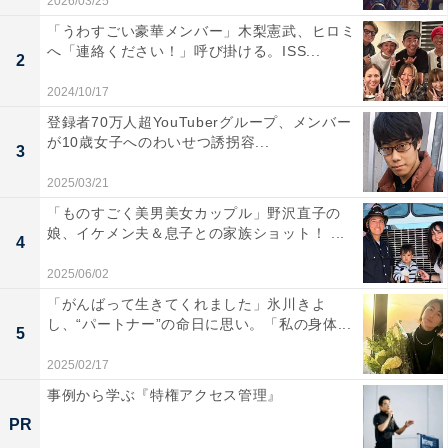
2026/03/25
「うわすごい豪華メンバー」木梨憲武、ヒロミ
へ「連絡ください！」呼び掛ける。ISS...
2
2024/10/17
登録者70万人超YouTuberグループ、メンバー
が10歳女子へのわいせつ誘拐容...
3
2025/03/21
「ものすごく美男美女カップル」野沢直子の
娘、イケメン夫＆息子との家族ショット！ ...
4
2025/06/02
「がんばって生きてくれました」氷川きよ
し、“パートナー”の命日に思い。「私の身体...
5
2025/02/17
事例から学ぶ『特権アクセス管理』
PR