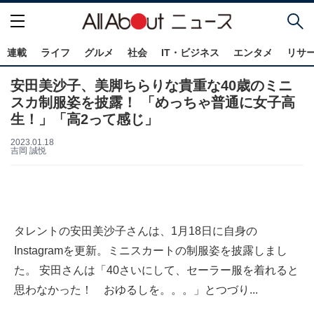
連載
ライフ
グルメ
社会
IT・ビジネス
エンタメ
リサ
安田美沙子、美脚ちらりな貴重な40歳のミニ
スカ制服姿を披露！ 「めっちゃ普通に女子高
生！」「高2って感じ」
2023.01.18
吉岡 誠悦
タレントの安田美沙子さんは、1月18日に自身の
Instagramを更新。ミニスカートの制服姿を披露しまし
た。 安田さんは「40さいにして、セーラー服を着れると
思わなかった！ おゆるしを。。。」とつづり...