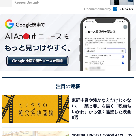
KeeperSecurity
Recommended by
注目の連載
東野圭吾や湊かなえだけじゃな
い、「業と罪」を描く『映画ち
いかわ』から強く連想した映画
8選
20年間「駆け込み実績ゼロ」の