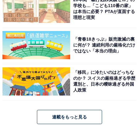
学校も…「こども110番の家」
は本当に必要？ PTAが直面する
理想と現実
「青春18きっぷ」販売激減の裏
に何が？ 連続利用の厳格化だけ
ではない「本当の理由」
「移民」に冷たいのはどっちな
のか？ スイスの厳格過ぎる学歴
選別と、日本の曖昧過ぎる外国
人政策
連載をもっと見る