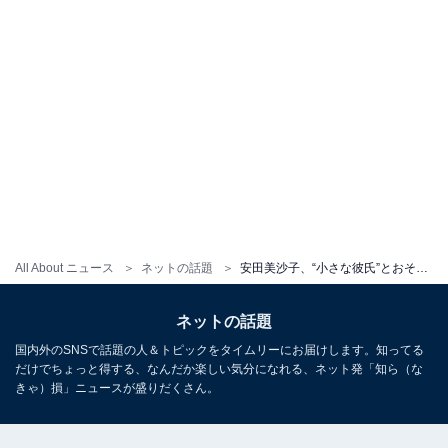
All About ニュース
ネットの話題
安田美沙子、“小さな彼氏”とおそろいコーデで朝活！ 「ラブラブですやん うらやま」「2人共、可愛い」
ネットの話題
国内外のSNSで話題の人＆トピックをタイムリーにお届けします。知ってる
だけでちょっと得する、なんだか楽しい気分になれる、ネット発「知ら（な
きゃ）損」ニュースが盛りだくさん。