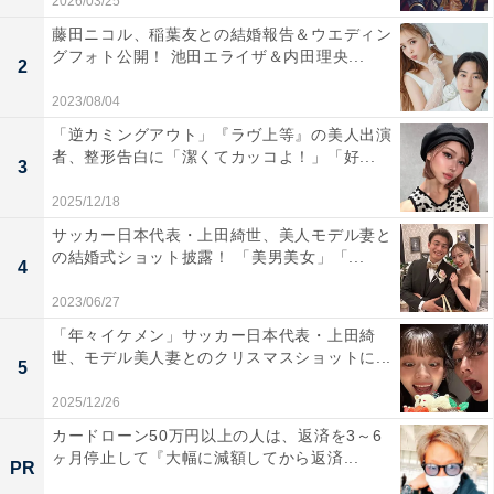
2026/03/25
藤田ニコル、稲葉友との結婚報告＆ウエディン
グフォト公開！ 池田エライザ＆内田理央...
2
2023/08/04
「逆カミングアウト」『ラヴ上等』の美人出演
者、整形告白に「潔くてカッコよ！」「好...
3
2025/12/18
サッカー日本代表・上田綺世、美人モデル妻と
の結婚式ショット披露！ 「美男美女」「...
4
2023/06/27
「年々イケメン」サッカー日本代表・上田綺
世、モデル美人妻とのクリスマスショットに...
5
2025/12/26
カードローン50万円以上の人は、返済を3～6
ヶ月停止して『大幅に減額してから返済...
PR