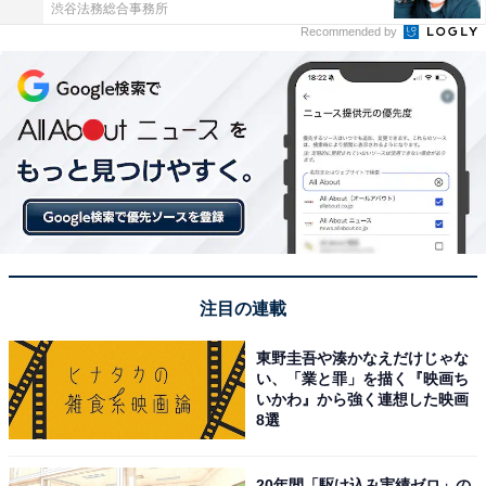
渋谷法務総合事務所
Recommended by
注目の連載
東野圭吾や湊かなえだけじゃな
い、「業と罪」を描く『映画ち
いかわ』から強く連想した映画
8選
20年間「駆け込み実績ゼロ」の