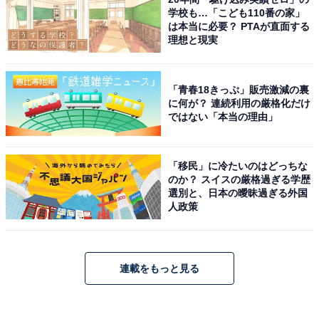
学校も…「こども110番の家」
は本当に必要？ PTAが直面する
理想と現実
「青春18きっぷ」販売激減の裏
に何が？ 連続利用の厳格化だけ
ではない「本当の理由」
「移民」に冷たいのはどっちな
のか？ スイスの厳格過ぎる学歴
選別と、日本の曖昧過ぎる外国
人政策
連載をもっと見る