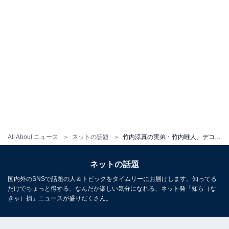
All About ニュース
ネットの話題
竹内涼真の実弟・竹内唯人、デコ出しショットで22歳の誕生日を報告！ 「いいね1回じゃ足りない」
ネットの話題
国内外のSNSで話題の人＆トピックをタイムリーにお届けします。知ってる
だけでちょっと得する、なんだか楽しい気分になれる、ネット発「知ら（な
きゃ）損」ニュースが盛りだくさん。