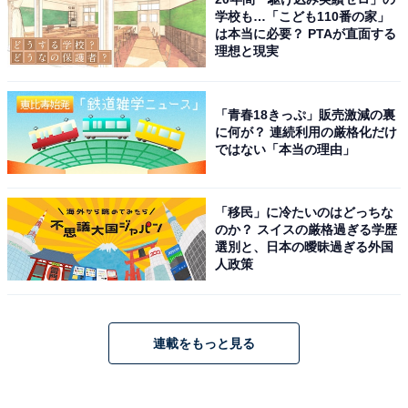
学校も…「こども110番の家」
は本当に必要？ PTAが直面する
理想と現実
「青春18きっぷ」販売激減の裏
に何が？ 連続利用の厳格化だけ
ではない「本当の理由」
「移民」に冷たいのはどっちな
のか？ スイスの厳格過ぎる学歴
選別と、日本の曖昧過ぎる外国
人政策
連載をもっと見る