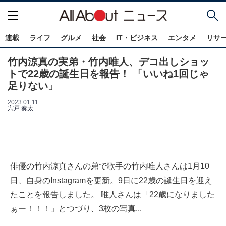
連載
ライフ
グルメ
社会
IT・ビジネス
エンタメ
リサ
竹内涼真の実弟・竹内唯人、デコ出しショッ
トで22歳の誕生日を報告！ 「いいね1回じゃ
足りない」
2023.01.11
宍戸 奏太
俳優の竹内涼真さんの弟で歌手の竹内唯人さんは1月10
日、自身のInstagramを更新。9日に22歳の誕生日を迎え
たことを報告しました。 唯人さんは「22歳になりました
ぁー！！！」とつづり、3枚の写真...