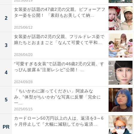
2025/06/19
女装姿が話題の47歳2児の父親、ビフォーアフ
ター姿を公開！ 「素顔もお美しくて納...
2
2025/06/12
女装姿が話題の2児の父親、フリルドレス姿で
娘たちとおままごと「なんて可愛くて平和...
3
2026/04/20
“可愛すぎる女装”で話題の46歳2児の父親、す
っぴん披露＆“注射レシピ”公開！ ...
4
2024/09/28
「ちいかわに謝ってください」阿波みな
み、“体型がちいかわ”な写真に反響「完全に
5
一...
2025/05/15
カードローン50万円以上の人は、返済を3～6
ヶ月停止して『大幅に減額してから返済...
PR