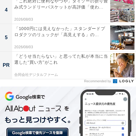
「これ絶対に便利なやつや」ダイソーの折り畳
み式ランドリーバスケットが高評価「使わ...
4
2026/08/03
「1000円には見えなかった」スタンダードプ
ロダクツのリュックが「高見えする」の...
5
2026/08/03
「どうせ当たらない」と思ってた私が本当に当
選した“買い方”がこれ
PR
湯せんか電子レンジで加熱していただきます
合同会社デジタルファーム
Recommended by
食べ方は簡単、袋のまま湯せんで約6分加熱するか、
600Wの電子レンジで約4分加熱するだけです。手間も時
間もかかりません。