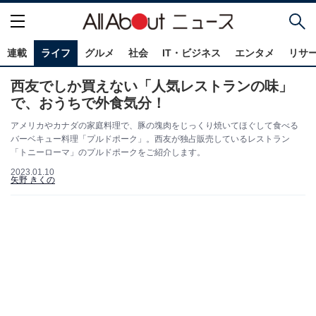
連載
ライフ
グルメ
社会
IT・ビジネス
エンタメ
リサ
西友でしか買えない「人気レストランの味」
で、おうちで外食気分！
アメリカやカナダの家庭料理で、豚の塊肉をじっくり焼いてほぐして食べる
バーベキュー料理「プルドポーク」。西友が独占販売しているレストラン
「トニーローマ」のプルドポークをご紹介します。
2023.01.10
矢野 きくの