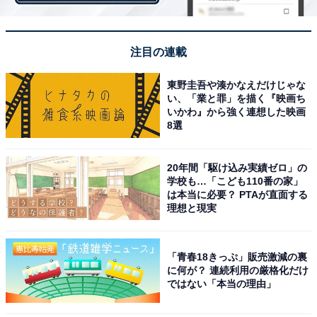
注目の連載
東野圭吾や湊かなえだけじゃな
い、「業と罪」を描く『映画ち
いかわ』から強く連想した映画
8選
20年間「駆け込み実績ゼロ」の
学校も…「こども110番の家」
は本当に必要？ PTAが直面する
理想と現実
西友で買えるトニーローマのプルドポークのお味
は？
「青春18きっぷ」販売激減の裏
に何が？ 連続利用の厳格化だけ
ではない「本当の理由」