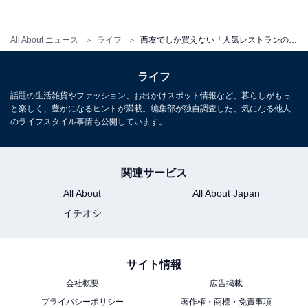
All About ニュース
ライフ
西友でしか買えない「人気レストランの味」で、おうちで外食気分！
ライフ
話題の生活雑貨やファッション、お出かけスポット情報など、暮らしがもっ
と楽しく、豊かになるヒントが満載。編集部が独自調査した、気になる他人
のライフスタイル事情も公開しています。
関連サービス
All About
All About Japan
イチオシ
プルドポークのおいしい食べ方をご紹介！
サイト情報
会社概要
広告掲載
プライバシーポリシー
著作権・商標・免責事項