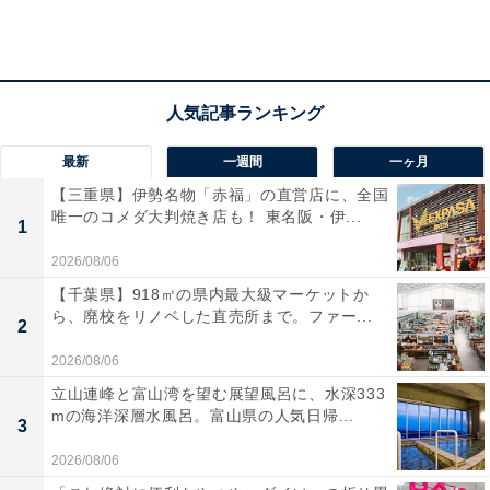
Tony Roma's キャロライナハニー BBQソース＜甘口＞プルドポーク（税込
1058円）
最新
一週間
一ヶ月
【三重県】伊勢名物「赤福」の直営店に、全国
唯一のコメダ大判焼き店も！ 東名阪・伊...
トニーローマのプルドポークは、西友の冷凍食品コーナ
1
ーで売られています。箱の中に2袋（合計350g）入っ
2026/08/06
て、価格は税込1058円。国内では西友が独占販売してい
【千葉県】918㎡の県内最大級マーケットか
ら、廃校をリノベした直売所まで。ファー...
ます。
2
2026/08/06
立山連峰と富山湾を望む展望風呂に、水深333
mの海洋深層水風呂。富山県の人気日帰...
3
2026/08/06