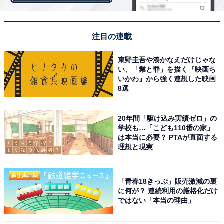
・フィルター用（中挽き）
・エスプレッソ用（極細挽き）
・水出し用（細挽き）
注目の連載
・プレス用（粗挽き）
東野圭吾や湊かなえだけじゃな
い、「業と罪」を描く『映画ち
いかわ』から強く連想した映画
8選
20年間「駆け込み実績ゼロ」の
学校も…「こども110番の家」
は本当に必要？ PTAが直面する
理想と現実
「青春18きっぷ」販売激減の裏
に何が？ 連続利用の厳格化だけ
ではない「本当の理由」