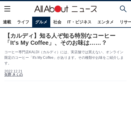
連載
ライフ
グルメ
社会
IT・ビジネス
エンタメ
リサ
【カルディ】知る人ぞ知る特別なコーヒー
「It's My Coffee」、そのお味は……？
コーヒー専門店KALDI（カルディ）には、実店舗では買えない、オンライン
限定のコーヒー「It's My Coffee」があります。その種類やお味をご紹介しま
す。
2022.12.21
矢野 きくの