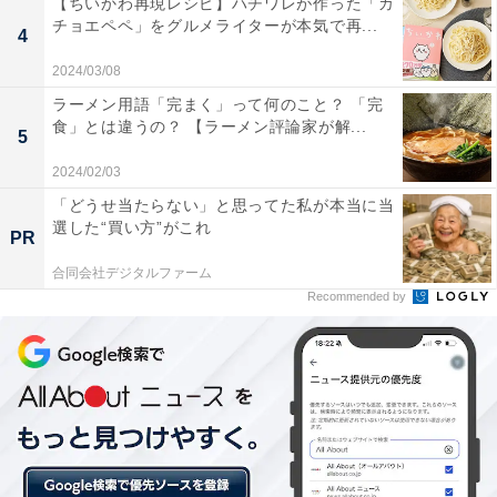
【ちいかわ再現レシピ】ハチワレが作った「カ
■ブラジル スウィートエスプレッソ 200g/896円
チョエペペ」をグルメライターが本気で再...
4
（砂糖＆ミルクと好相性 甘さ際立つロースト）
2024/03/08
ラーメン用語「完まく」って何のこと？ 「完
■東ティモール オランジェリーショコラ 200g/999円
食」とは違うの？ 【ラーメン評論家が解...
5
（香ばしいビターチョコとオレンジの爽やかで甘い余
2024/02/03
韻）
「どうせ当たらない」と思ってた私が本当に当
選した“買い方”がこれ
■ブルンジフレッシュチェリー 200g/950円
PR
（後味すっきり、リフレッシュにおすすめ）
合同会社デジタルファーム
Recommended by
どれも特徴がある焙煎コーヒーとなっています。
オンラインストアで注文するときも、店舗と同様、挽き
方を次の5種類から選ぶことができます。
・豆