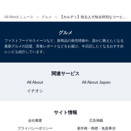
オンラインストア限定の「東ティモール オランジェリーショコラ」
All About ニュース
グルメ
【カルディ】知る人ぞ知る特別なコーヒー「It's My Coffee」、そのお味は……？
今回は、オンラインストア限定「It's My Coffee」の中か
ら「東ティモール オランジェリーショコラ」を飲んでみ
グルメ
ました。
ファストフードやスイーツなど、新商品の発売情報や、誰かに教えたくなる
最新グルメの話題、実食レポートなどをお届け。今日試したくなるおすすめ
レシピも紹介しています。
関連サービス
All About
All About Japan
イチオシ
サイト情報
会社概要
広告掲載
プライバシーポリシー
著作権・商標・免責事項