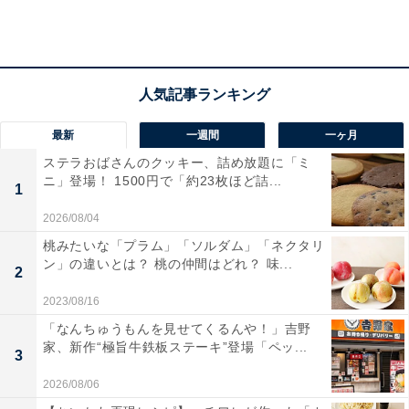
オンラインストア限定で買うことができるカルディのコ
ーヒー「It's My Coffee」のページには、このようなメッ
セージがつづられています。
「このコーヒーがお気に入りの一杯になりますよう
最新
一週間
一ヶ月
に」という思いを込めて、カルディコーヒーファー
ステラおばさんのクッキー、詰め放題に「ミ
ムのコーヒーのスペシャリストとスタッフが試飲を
ニ」登場！ 1500円で「約23枚ほど詰...
1
重ねて誕生した特別なコーヒーです。
2026/08/04
桃みたいな「プラム」「ソルダム」「ネクタリ
（引用）
カルディ オンラインストア
より
ン」の違いとは？ 桃の仲間はどれ？ 味...
2
2023/08/16
「なんちゅうもんを見せてくるんや！」吉野
家、新作“極旨牛鉄板ステーキ”登場「ペッ...
2022年12月21日時点で発売されている「It's My Coffee」
3
は3種類。
2026/08/06