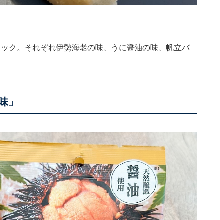
ィック。それぞれ伊勢海老の味、うに醤油の味、帆立バ
味」