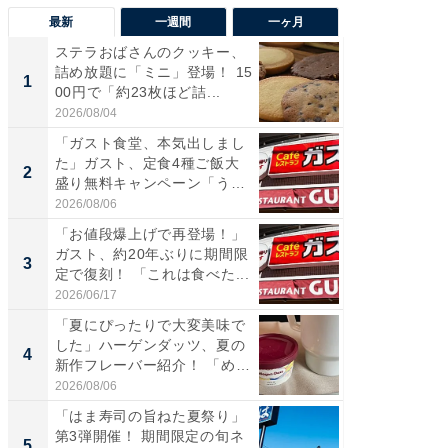
最新
一週間
一ヶ月
ステラおばさんのクッキー、
ステラ
詰め放題に「ミニ」登場！ 15
詰め放題
1
1
00円で「約23枚ほど詰...
00円で「
2026/08/04
2026/08/0
「ガスト食堂、本気出しまし
「えぐ
た」ガスト、定食4種ご飯大
う！」
2
2
盛り無料キャンペーン「うお
神」と
お...
が神」「.
2026/08/06
2026/08/0
「お値段爆上げで再登場！」
「はま
ガスト、約20年ぶりに期間限
第3弾開
3
3
定で復刻！ 「これは食べた...
タが登
う...
2026/06/17
2026/08/0
「夏にぴったりで大変美味で
「たま
した」ハーゲンダッツ、夏の
グ、新作
4
4
新作フレーバー紹介！ 「め
ィ”登場
ち...
2026/08/06
2026/08/0
「はま寿司の旨ねた夏祭り」
「とう
第3弾開催！ 期間限定の旬ネ
家、“ア
5
5