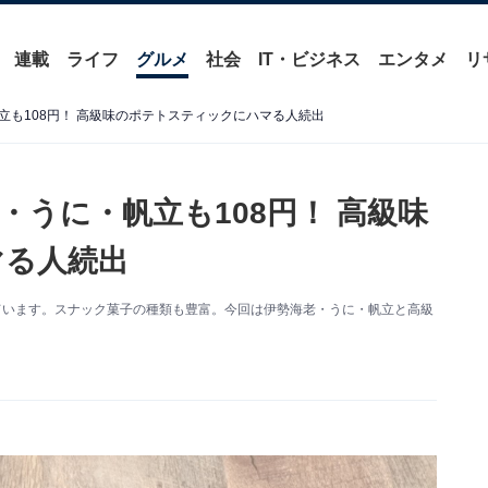
連載
ライフ
グルメ
社会
IT・ビジネス
エンタメ
リ
も108円！ 高級味のポテトスティックにハマる人続出
うに・帆立も108円！ 高級味
マる人続出
ています。スナック菓子の種類も豊富。今回は伊勢海老・うに・帆立と高級