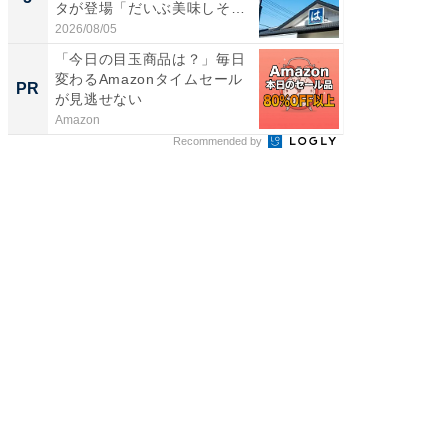
タが登場「だいぶ美味しそ
っ！？1
う...
2026/08/05
2026/08/0
「今日の目玉商品は？」毎日
団地フ
変わるAmazonタイムセール
る？ 掘
PR
PR
が見逃せない
Amazon
UR都市機
Recommended by