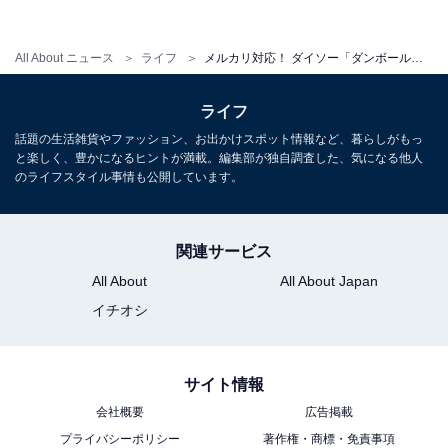
作りが違うからフタがしやすい
All About ニュース
ライフ
メルカリ対応！ ダイソー「ダンボール箱」を使って分かった意外な注意点とは？
ライフ
話題の生活雑貨やファッション、お出かけスポット情報など、暮らしがもっ
と楽しく、豊かになるヒントが満載。編集部が独自調査した、気になる他人
のライフスタイル事情も公開しています。
関連サービス
All About
All About Japan
イチオシ
サイト情報
差し込みを使うタイプのフタ
会社概要
広告掲載
プライバシーポリシー
著作権・商標・免責事項
商品を入れた後はフタをすることになりますが、一般的