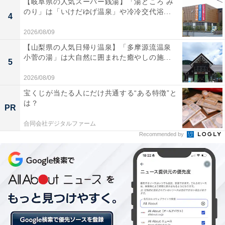
【岐阜県の人気スーパー銭湯】「湯どころ み
のり」は「いけだゆげ温泉」や冷冷交代浴...
4
2026/08/09
【山梨県の人気日帰り温泉】「多摩源流温泉
小菅の湯」は大自然に囲まれた癒やしの施...
5
2026/08/09
宝くじが当たる人にだけ共通する“ある特徴”と
は？
PR
合同会社デジタルファーム
Recommended by
底部分にテープは不要
ダンボールを組み立てる際、底の部分をしっかりとテー
プでとめることがあります。でも、ダイソーの「ダンボ
ール箱」は、重ねるようにしてはめ込むことができるの