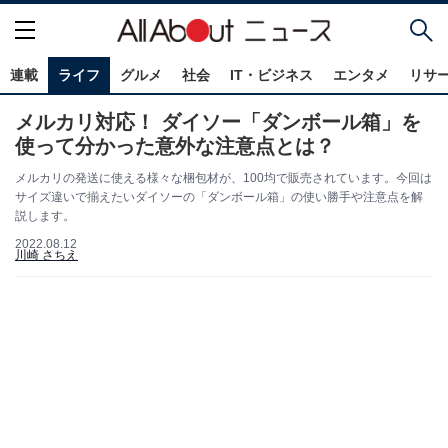
連載
ライフ
グルメ
社会
IT・ビジネス
エンタメ
リサ
メルカリ対応！ ダイソー「ダンボール箱」を
使って分かった意外な注意点とは？
メルカリの発送に使える様々な梱包材が、100均で販売されています。今回は
サイズ違いで揃えたいダイソーの「ダンボール箱」の使い勝手や注意点を解
説します。
2022.08.12
川崎 さちえ