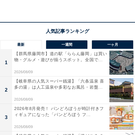
最新
一週間
一ヶ月
【群馬県藤岡市】道の駅「ららん藤岡」は買い
物・グルメ・遊びが揃うスポット。全国で...
1
2026/08/09
【岐阜県の人気スーパー銭湯】「六条温泉 喜
多の湯」は人工温泉や多彩なお風呂・岩盤...
2
2026/08/09
2026年8月発売！ パンどろぼうが時計付きフ
ィギュアになった「パンどろぼう フ...
3
底部分はテープを使う必要なし
2026/08/09