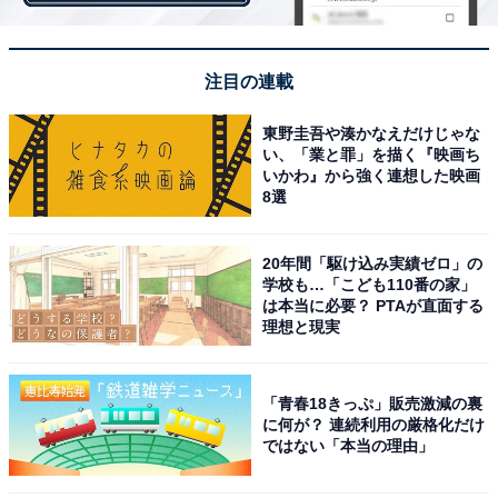
で、テープでとめる必要はありません。
注目の連載
東野圭吾や湊かなえだけじゃな
い、「業と罪」を描く『映画ち
いかわ』から強く連想した映画
8選
20年間「駆け込み実績ゼロ」の
学校も…「こども110番の家」
は本当に必要？ PTAが直面する
理想と現実
「青春18きっぷ」販売激減の裏
底のツメをかけ合わせる
に何が？ 連続利用の厳格化だけ
ではない「本当の理由」
ただし、重さがあるものを入れる場合には、テープで補
強をしましょう。洋服など軽めのものなら大丈夫です