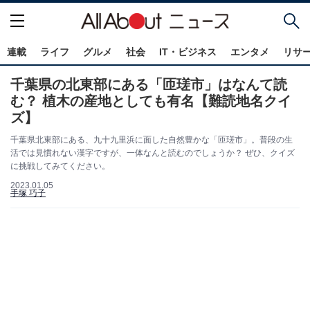
連載
ライフ
グルメ
社会
IT・ビジネス
エンタメ
リサ
千葉県の北東部にある「匝瑳市」はなんて読
む？ 植木の産地としても有名【難読地名クイ
ズ】
千葉県北東部にある、九十九里浜に面した自然豊かな「匝瑳市」。普段の生
活では見慣れない漢字ですが、一体なんと読むのでしょうか？ ぜひ、クイズ
に挑戦してみてください。
2023.01.05
手塚 巧子