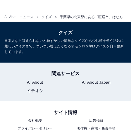
・
All About ニュース
クイズ
千葉県の北東部にある「匝瑳市」はなんて読む？ 植木の産地としても有名【難読地名クイズ】
渋谷の高級住宅街「松濤」はなんて読む？ 最初の漢字を
「音読み」してみて！【難読地名クイズ】
クイズ
日本人なら答えられないと恥ずかしい簡単なクイズから少し頭を使う絶妙に
難しいクイズまで、ついつい答えたくなるオモシロ＆学びクイズを日々更新
しています。
関連サービス
All About
All About Japan
イチオシ
サイト情報
会社概要
広告掲載
プライバシーポリシー
著作権・商標・免責事項