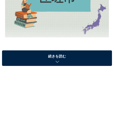
続きを読む
【ヒント】
どちらも見慣れない漢字ですが、2つ目の読み方は
「さ」で合っています。千葉県の北東部に位置し、市の
人口は約3.5万人。さて、正解は？
＞答えを見る