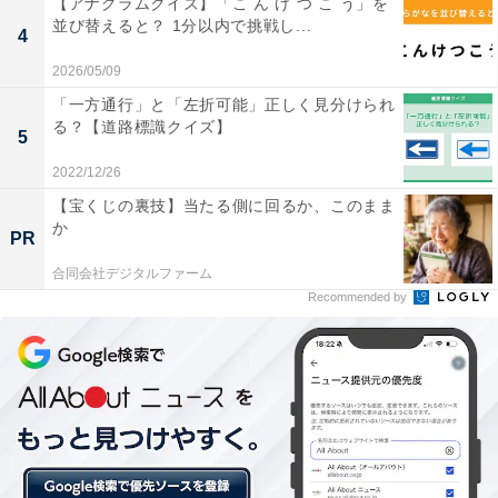
【アナグラムクイズ】「こ ん け つ こ う」を
永田町にある坂「茱萸坂」はなんて読む？ ヒントは“お
並び替えると？ 1分以内で挑戦し...
4
菓子の名前”【難読地名クイズ】
2026/05/09
「一方通行」と「左折可能」正しく見分けられ
る？【道路標識クイズ】
5
2022/12/26
【宝くじの裏技】当たる側に回るか、このまま
か
PR
合同会社デジタルファーム
Recommended by
・