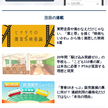
ヒントなしで分かるかな？ 千代田区の地名「神田美土代
町」はなんて読む？【難読地名クイズ】
注目の連載
東野圭吾や湊かなえだけじゃな
い、「業と罪」を描く『映画ち
いかわ』から強く連想した映画
8選
20年間「駆け込み実績ゼロ」の
学校も…「こども110番の家」
は本当に必要？ PTAが直面する
理想と現実
「青春18きっぷ」販売激減の裏
に何が？ 連続利用の厳格化だけ
ではない「本当の理由」