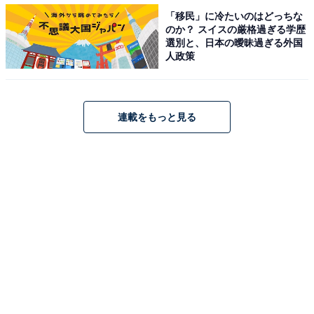
・
「移民」に冷たいのはどっちな
社会人なら分かるはず!? 日本橋にあるオフィス街「馬喰
のか？ スイスの厳格過ぎる学歴
町」はなんて読む？【難読地名クイズ】
選別と、日本の曖昧過ぎる外国
人政策
連載をもっと見る