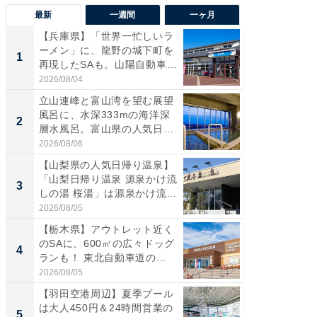
最新
一週間
一ヶ月
【兵庫県】「世界一忙しいラ
【三重
ーメン」に、龍野の城下町を
「鈴鹿天
1
1
再現したSAも。山陽自動車
は100
道...
2026/08/04
2026/08/0
立山連峰と富山湾を望む展望
「ミニオ
風呂に、水深333mの海洋深
ッグ！ 
2
2
層水風呂。富山県の人気日
ど、夏限
帰...
2026/08/06
2026/08/0
【山梨県の人気日帰り温泉】
ステラ
「山梨日帰り温泉 源泉かけ流
詰め放題
3
3
しの湯 桜湯」は源泉かけ流...
00円で「
2026/08/05
2026/08/0
【栃木県】アウトレット近く
【埼玉
のSAに、600㎡の広々ドッグ
「行田天
4
4
ランも！ 東北自動車道の...
は和の
が...
2026/08/05
2026/08/0
【羽田空港周辺】夏季プール
【石川
は大人450円＆24時間営業の
湯】「天
5
5