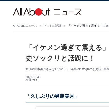
All About ニュース
ネットの話題
「イケメン過ぎて震える」山本
「イケメン過ぎて震える」
史ソックリと話題に！
女優の山本美月さんは12月29日、自身のInstagramを更
2022.12.31
友野 カイ
「久しぶりの男装美月」