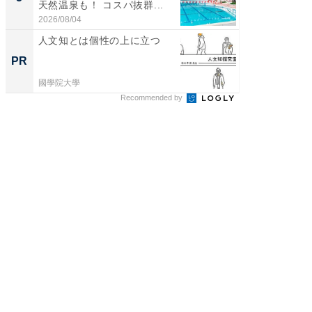
天然温泉も！ コスパ抜群...
賀ゆめ
お...
2026/08/04
2026/08/0
人文知とは個性の上に立つ
将棋を
「竜王セ
PR
PR
座談会
國學院大學
SAPIX Y
Recommended by