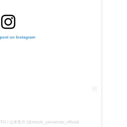
 post on Instagram
OTO / 山本美月 (@mizuki_yamamoto_official)