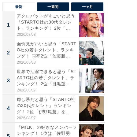
最新
一週間
一ヶ月
アクロバットがすごいと思う
癒し系だ
「STARTO社の30代タレン
の若手
1
1
ト」ランキング！ 2位「...
グ！ 2
2026/08/08
2026/08/0
面倒見がいいと思う「START
癒し系だ
O社の若手タレント」ランキ
の30代
2
2
ング！ 同率2位「佐藤勝...
グ！ 2
2026/08/08
2026/08/0
世界で活躍できると思う「ST
「パフ
ARTO社の若手タレント」ラ
思うST
3
3
ンキング！ 2位「目黒蓮...
ンキング
2026/08/07
2026/08/0
癒し系だと思う「STARTO社
ギャップ
の30代タレント」ランキン
RTO社
4
4
グ！ 2位「伊野尾慧」を...
キング！
2026/08/07
2026/08/0
「M!LK」の好きなメンバーラ
世界で活
ンキング！ 1位は「佐野勇
ARTO
5
5