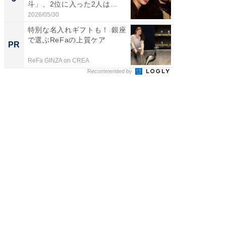
斗」、2位に入った2人は...
ンキング
2026/05/30
2026/08/0
特別な名入れギフトも！ 銀座
【銀座】
で選ぶReFaの上質ケア
の贅沢
PR
PR
ReFa GINZA on CREA
ReFa GIN
Recommended by