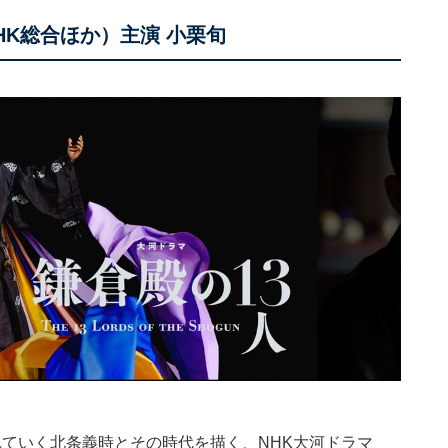
NHK総合ほか）主演 小栗旬
ていく北条義時とその時代を描く、NHK大河ドラマ