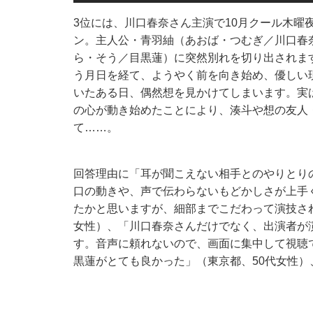
3位には、川口春奈さん主演で10月クール木曜夜1
ン。主人公・青羽紬（あおば・つむぎ／川口春
ら・そう／目黒蓮）に突然別れを切り出されま
う月日を経て、ようやく前を向き始め、優しい
いたある日、偶然想を見かけてしまいます。実
の心が動き始めたことにより、湊斗や想の友人
て……。
回答理由に「耳が聞こえない相手とのやりとり
口の動きや、声で伝わらないもどかしさが上手
たかと思いますが、細部までこだわって演技さ
女性）、「川口春奈さんだけでなく、出演者が
す。音声に頼れないので、画面に集中して視聴
黒蓮がとても良かった」（東京都、50代女性）