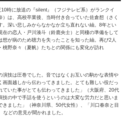
0時に放送の『silent』（フジテレビ系）がランクイ
奈）は、高校卒業後、当時付き合っていた佐倉想（さく
す。深い悲しみからなかなか立ち直れない紬。8年とい
現在の恋人・戸川湊斗（鈴鹿央士）と同棲の準備をして
は想が病のため聴力を失ったことを知った紬。再び2人
・桃野奈々（夏帆）たちとの関係にも変化が訪れ
の演技は圧巻でした。音ではなくお互いの駒かな表情や
く画面越しから伝わってきました。とても難しい役だっ
れていた事がとても伝わってきました」（大阪府、20代
演技の中で手話を使うというのは大変な労力だと思いま
できました」（神奈川県、50代女性）、「川口春奈と目
、などの意見が聞かれました。