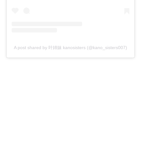
A post shared by 叶姉妹 kanosisters (@kano_sisters007)