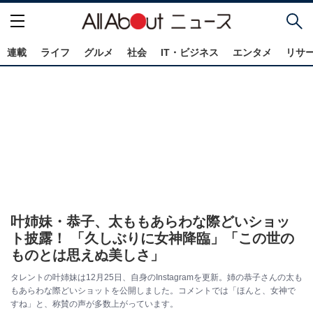
連載
ライフ
グルメ
社会
IT・ビジネス
エンタメ
リサ
叶姉妹・恭子、太ももあらわな際どいショッ
ト披露！ 「久しぶりに女神降臨」「この世の
ものとは思えぬ美しさ」
タレントの叶姉妹は12月25日、自身のInstagramを更新。姉の恭子さんの太も
もあらわな際どいショットを公開しました。コメントでは「ほんと、女神で
すね」と、称賛の声が多数上がっています。