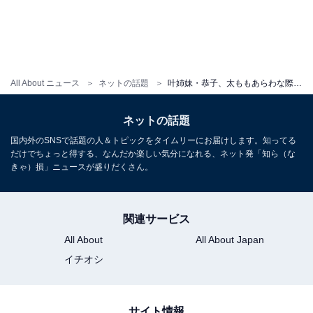
All About ニュース
ネットの話題
叶姉妹・恭子、太ももあらわな際どいショット披露！ 「久しぶりに女神降臨」「この世のものとは思えぬ美しさ」
ネットの話題
国内外のSNSで話題の人＆トピックをタイムリーにお届けします。知ってる
だけでちょっと得する、なんだか楽しい気分になれる、ネット発「知ら（な
きゃ）損」ニュースが盛りだくさん。
関連サービス
All About
All About Japan
イチオシ
サイト情報