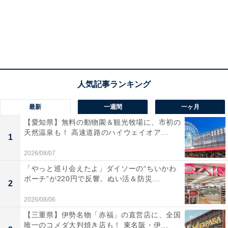
最新
一週間
一ヶ月
【愛知県】無料の動物園＆観光牧場に、市初の
天然温泉も！ 高速道路のハイウェイオア...
1
2026/08/07
「やっと巡り会えたよ」ダイソーの“ちいかわ
ポーチ”が220円で反響。ぬい活＆防災...
2
2026/08/06
【三重県】伊勢名物「赤福」の直営店に、全国
唯一のコメダ大判焼き店も！ 東名阪・伊...