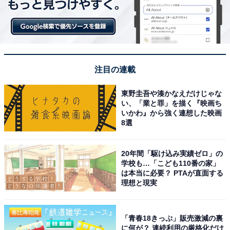
注目の連載
東野圭吾や湊かなえだけじゃな
い、「業と罪」を描く『映画ち
いかわ』から強く連想した映画
8選
20年間「駆け込み実績ゼロ」の
学校も…「こども110番の家」
は本当に必要？ PTAが直面する
理想と現実
「青春18きっぷ」販売激減の裏
に何が？ 連続利用の厳格化だけ