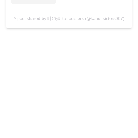
A post shared by 叶姉妹 kanosisters (@kano_sisters007)