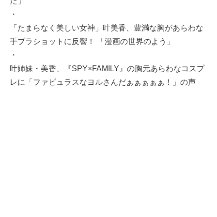
た」
・
「たまらなく美しい女神」叶美香、豊満な胸があらわな
手ブラショットに反響！ 「漫画の世界のよう」
・
叶姉妹・美香、『SPY×FAMILY』の胸元あらわなコスプ
レに「ファビュラスなヨルさんだぁぁぁぁぁ！」の声