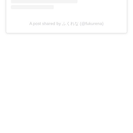
A post shared by ふくれな (@fukurena)