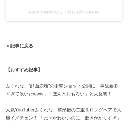
A post shared by ふくれな (@fukurena)
＞記事に戻る
【おすすめ記事】
・
ふくれな、“顔面崩壊”の衝撃ショット公開に「事故画多
すぎて吹いたwww」「ほんとおもろい」と大反響！
・
人気YouTuberふくれな、整形後の二重＆ロングヘアで大
胆イメチェン！ 「元々かわいいのに、磨きかかりすぎ」
・