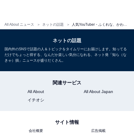
All About ニュース
ネットの話題
人気YouTuber・ふくれな、かわいすぎる谷間ちらりショット披露！ 「アイドルみたい」「美人すぎて震える」
ネットの話題
国内外のSNSで話題の人＆トピックをタイムリーにお届けします。知ってる
だけでちょっと得する、なんだか楽しい気分になれる、ネット発「知ら（な
きゃ）損」ニュースが盛りだくさん。
関連サービス
All About
All About Japan
イチオシ
サイト情報
会社概要
広告掲載