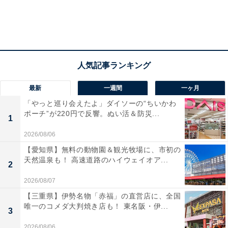
最新
一週間
一ヶ月
「やっと巡り会えたよ」ダイソーの“ちいかわ
ポーチ”が220円で反響。ぬい活＆防災...
1
2026/08/06
【愛知県】無料の動物園＆観光牧場に、市初の
天然温泉も！ 高速道路のハイウェイオア...
2
2026/08/07
【三重県】伊勢名物「赤福」の直営店に、全国
唯一のコメダ大判焼き店も！ 東名阪・伊...
3
2026/08/06