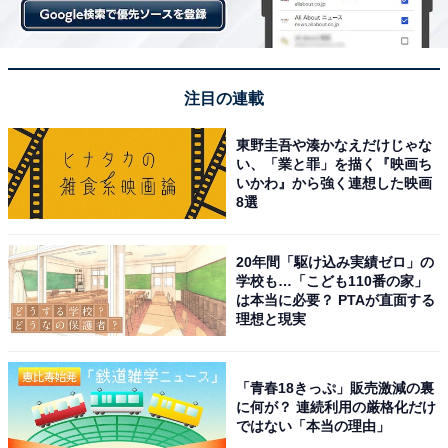
注目の連載
東野圭吾や湊かなえだけじゃな
い、「業と罪」を描く『映画ち
いかわ』から強く連想した映画
8選
20年間「駆け込み実績ゼロ」の
学校も…「こども110番の家」
は本当に必要？ PTAが直面する
理想と現実
「青春18きっぷ」販売激減の裏
に何が？ 連続利用の厳格化だけ
ではない「本当の理由」