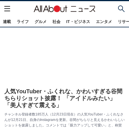
連載
ライフ
グルメ
社会
IT・ビジネス
エンタメ
リサ
人気YouTuber・ふくれな、かわいすぎる谷間
ちらりショット披露！ 「アイドルみたい」
「美人すぎて震える」
チャンネル登録者数185万人（12月23日現在）の人気YouTuber・ふくれなさ
んが12月21日、自身のInstagramを更新。谷間がちらりと見えるかわいらしい
ショットを披露しました。コメントでは「眼力アップして可愛い」と、称賛