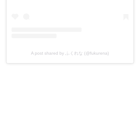
A post shared by ふくれな (@fukurena)