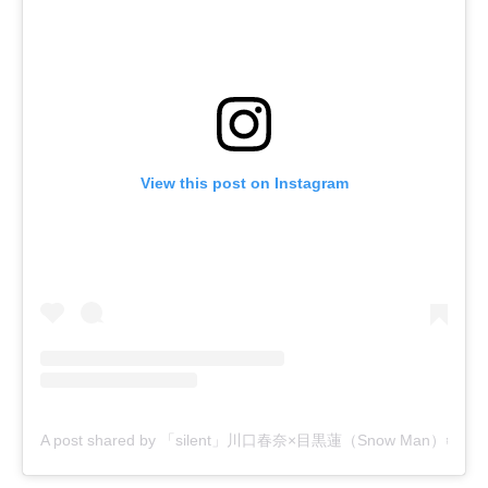
View this post on Instagram
A post shared by 「silent」川口春奈×目黒蓮（Snow Man）❄️毎週