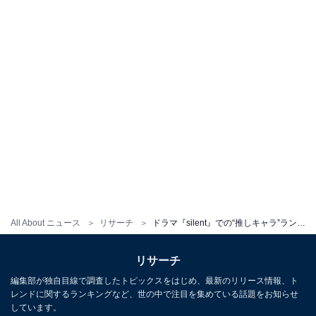
All About ニュース
リサーチ
ドラマ『silent』での“推しキャラ”ランキング！ 目黒蓮が演じた「佐倉想」を抑えた第1位は？
リサーチ
編集部が独自目線で調査したトピックスをはじめ、最新のリリース情報、ト
レンドに関するランキングなど、世の中で注目を集めている話題をお知らせ
しています。