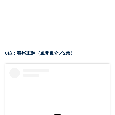
8位：春尾正輝（風間俊介／2票）