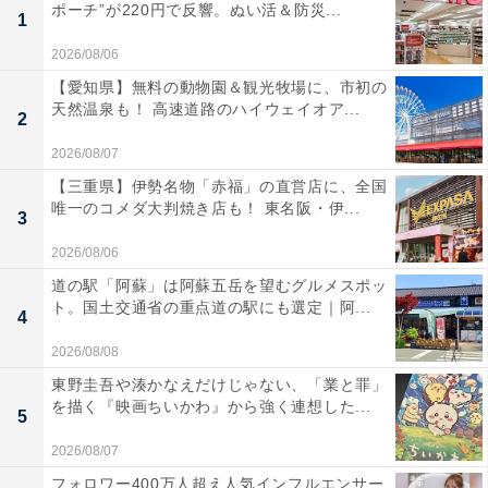
ポーチ”が220円で反響。ぬい活＆防災...
1
2026/08/06
【愛知県】無料の動物園＆観光牧場に、市初の
天然温泉も！ 高速道路のハイウェイオア...
2
2026/08/07
【三重県】伊勢名物「赤福」の直営店に、全国
唯一のコメダ大判焼き店も！ 東名阪・伊...
3
2026/08/06
道の駅「阿蘇」は阿蘇五岳を望むグルメスポッ
ト。国土交通省の重点道の駅にも選定｜阿...
4
2026/08/08
東野圭吾や湊かなえだけじゃない、「業と罪」
を描く『映画ちいかわ』から強く連想した...
5
2026/08/07
フォロワー400万人超え人気インフルエンサー