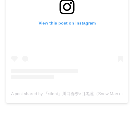
View this post on Instagram
A post shared by 「silent」川口春奈×目黒蓮（Snow Man）❄️毎週