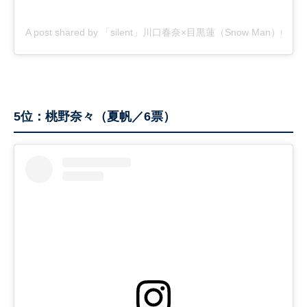
A post shared by 「silent」川口春奈×目黒蓮（Snow Man）❄️毎週
5位：桃野奈々（夏帆／6票）