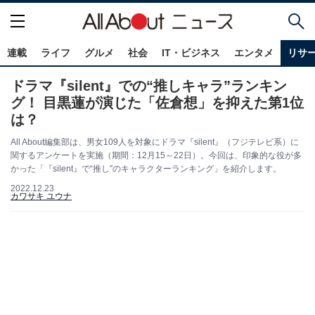
連載
ライフ
グルメ
社会
IT・ビジネス
エンタメ
リサ
ドラマ『silent』での“推しキャラ”ランキン
グ！ 目黒蓮が演じた「佐倉想」を抑えた第1位
は？
All About編集部は、男女109人を対象にドラマ『silent』（フジテレビ系）に
関するアンケートを実施（期間：12月15～22日）。今回は、印象的な役が多
かった「『silent』で“推し”のキャラクターランキング」を紹介します。
2022.12.23
カワサキ ユウナ