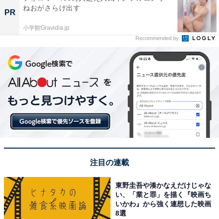
ねおがさらけ出す
PR
小学館Gravidia.jp
Recommended by
注目の連載
東野圭吾や湊かなえだけじゃな
い、「業と罪」を描く『映画ち
いかわ』から強く連想した映画
8選