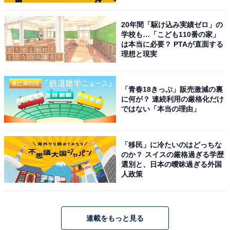
20年間「駆け込み実績ゼロ」の
学校も…「こども110番の家」
は本当に必要？ PTAが直面する
理想と現実
「青春18きっぷ」販売激減の裏
に何が？ 連続利用の厳格化だけ
ではない「本当の理由」
「移民」に冷たいのはどっちな
のか？ スイスの厳格過ぎる学歴
選別と、日本の曖昧過ぎる外国
人政策
連載をもっと見る