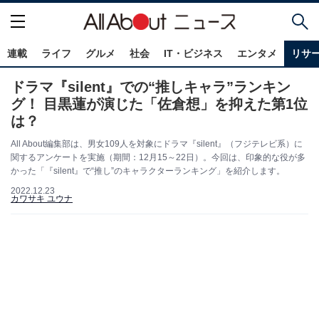
連載
ライフ
グルメ
社会
IT・ビジネス
エンタメ
リサ
ドラマ『silent』での“推しキャラ”ランキン
グ！ 目黒蓮が演じた「佐倉想」を抑えた第1位
は？
All About編集部は、男女109人を対象にドラマ『silent』（フジテレビ系）に
関するアンケートを実施（期間：12月15～22日）。今回は、印象的な役が多
かった「『silent』で“推し”のキャラクターランキング」を紹介します。
2022.12.23
カワサキ ユウナ