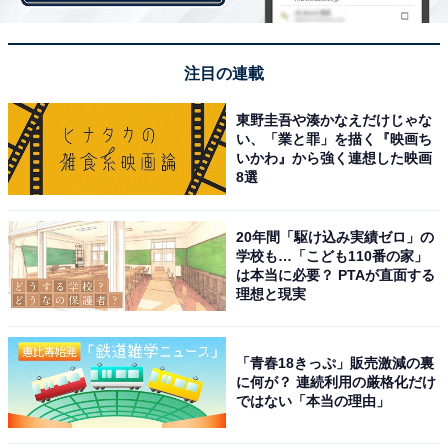
数届きました。
注目の連載
また、「耳が聴こえないという障害を持ちながらも、ひ
たむきに頑張っている所が応援したくなります（46歳女
東野圭吾や湊かなえだけじゃな
い、「業と罪」を描く『映画ち
性／長野県）」「優しくて精一杯生きていて、応援した
いかわ』から強く連想した映画
くなるから（21歳女性／大阪府）」「手話をしていると
8選
きのやわらかい印象が好きだから（34歳女性／東京
都）」と、頑張っている姿を見て応援したくなったとい
20年間「駆け込み実績ゼロ」の
う人も多くいたようです。
学校も…「こども110番の家」
は本当に必要？ PTAが直面する
理想と現実
「青春18きっぷ」販売激減の裏
に何が？ 連続利用の厳格化だけ
ではない「本当の理由」