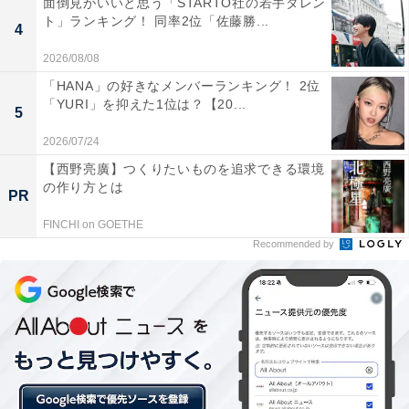
面倒見がいいと思う「STARTO社の若手タレン
ト」ランキング！ 同率2位「佐藤勝...
4
2026/08/08
第2位：佐倉想（目黒蓮／32票）
「HANA」の好きなメンバーランキング！ 2位
「YURI」を抑えた1位は？【20...
5
僅差で2位にランクインしたのは、佐倉想（目黒蓮さ
2026/07/24
ん）でした。18歳のときに難聴になり、心を閉ざしてい
【西野亮廣】つくりたいものを追求できる環境
た想ですが、紬と再会したことをきっかけに、昔の友達
の作り方とは
PR
との交流も再開していきます。本作では、紬と一緒にい
FINCHI on GOETHE
るときに見せる想の笑顔にキュンキュンした視聴者も多
Recommended by
かったのではないでしょうか。
回答者からは「ジャニーズと知らずに見ていましたが、
高身長で雰囲気が良く応援したくなりました（40歳女性
／埼玉県）」「顔がかっこいいからです（23歳女性／神
奈川県）」など、雰囲気やビジュアルを絶賛する声が多