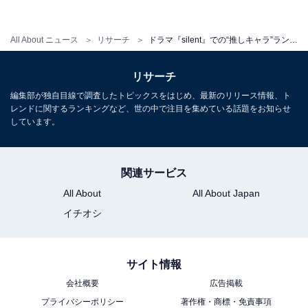
「とにかく優しさの塊だから。幸せになってほしい（20
歳女性／東京都）」「周りをよく見て尊重しすぎるとこ
All About ニュース
リサーチ
ドラマ『silent』での“推しキャラ”ランキング！ 目黒蓮が演じた「佐倉想」を抑えた第1位は？
ろに自分の推す以外の感情がみつかりません（26歳女性
／愛知県）」「湊斗君は穏やかで、包容力がすごくあっ
リサーチ
て、細やかな気遣いができてかっこいいから（25歳女性
編集部が独自目線で調査したトピックスをはじめ、最新のリリース情報、ト
／兵庫県）」など、優しくて包容力のある性格に支持が
レンドに関するランキングなど、世の中で注目を集めている話題をお知らせ
しています。
集まっています。
関連サービス
また、「虫を外に出してあげるだけでなく飛ぶまで待っ
All About
All About Japan
ていたり、とても友達思いで、突き放した想のことも恨
イチオシ
んだりせず、紬と会っていたことを怒るのではなく、一
人で辛い病気を抱えていたことに怒る湊斗はなんて優し
くて心の綺麗な人なんだろうと感じたためです（25歳女
サイト情報
性／福岡県）」と、心がきれいなところにハートをつか
会社概要
広告掲載
まれたという人もいました。
プライバシーポリシー
著作権・商標・免責事項