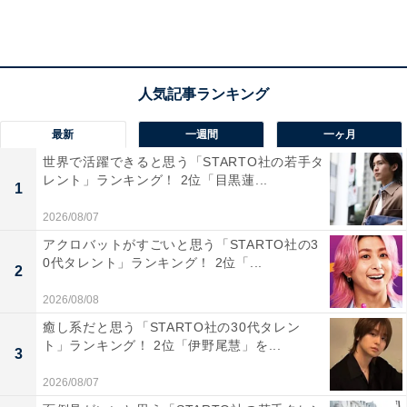
県）」「一生懸命さが伝わってくるので、好印象を受け
ます（53歳女性／宮城県）」「自由でサバサバしていて
芯があって好き（20歳女性／東京都）」と、ピュアな性
格がかわいらしいという声や、一生懸命な姿は芯があっ
て尊敬できるなどの意見が寄せられました。
最新
一週間
一ヶ月
世界で活躍できると思う「STARTO社の若手タ
レント」ランキング！ 2位「目黒蓮...
1
2026/08/07
アクロバットがすごいと思う「STARTO社の3
0代タレント」ランキング！ 2位「...
2
2026/08/08
癒し系だと思う「STARTO社の30代タレン
ト」ランキング！ 2位「伊野尾慧」を...
3
2026/08/07