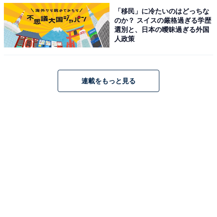
「移民」に冷たいのはどっちな
のか？ スイスの厳格過ぎる学歴
選別と、日本の曖昧過ぎる外国
人政策
連載をもっと見る
第1位：戸川湊斗（鈴鹿央士／33票）
第1位に選ばれたのは戸川湊斗（鈴鹿央士さん）でし
た！ 紬や想をはじめ、周りの人に対してとにかく優し
く、柔らかい雰囲気が印象的なキャラクター。くしゃっ
とした、かわいい笑顔も愛される理由のようです。W主
演の2人を抑えて第1位にランクインした“湊斗推し”の視
聴者に理由を聞きました。