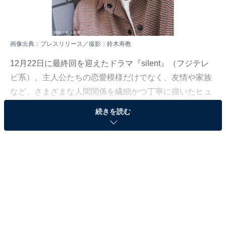
画像出典：
プレスリリース
／撮影：鈴木寿教
12月22日に最終回を迎えたドラマ『silent』（フジテレ
ビ系）。主人公たちの恋愛模様だけでなく、友情や家族
など、さまざまな人間関係を繊細かつ丁寧に描いたヒュ
ーマンドラマでもありました。
続きを読む
All About編集部は、『silent』に関するアンケートを実施
（期間：12月15～22日）。今回は、「『silent』で“推
し”のキャラクターランキング」を紹介します。魅力的な
キャラクターがたくさん登場した『silent』で、ファンが
選んだ“推し”の役は誰だったのでしょうか？