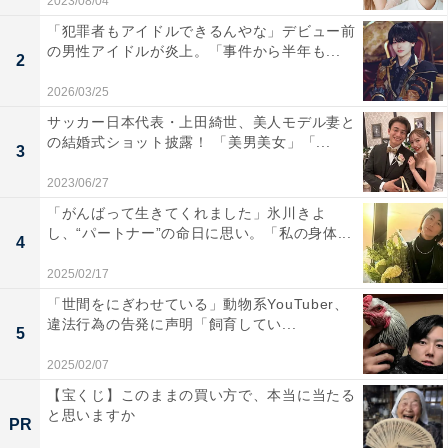
2023/08/04
「犯罪者もアイドルできるんやな」デビュー前
の男性アイドルが炎上。「事件から半年も...
2
2026/03/25
サッカー日本代表・上田綺世、美人モデル妻と
の結婚式ショット披露！ 「美男美女」「...
3
2023/06/27
「がんばって生きてくれました」氷川きよ
し、“パートナー”の命日に思い。「私の身体...
4
2025/02/17
「世間をにぎわせている」動物系YouTuber、
違法行為の告発に声明「飼育してい...
5
2025/02/07
【宝くじ】このままの買い方で、本当に当たる
と思いますか
PR