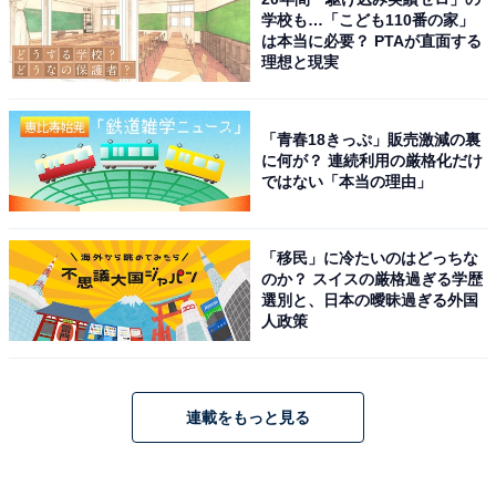
学校も…「こども110番の家」
は本当に必要？ PTAが直面する
理想と現実
「青春18きっぷ」販売激減の裏
に何が？ 連続利用の厳格化だけ
ではない「本当の理由」
「移民」に冷たいのはどっちな
のか？ スイスの厳格過ぎる学歴
選別と、日本の曖昧過ぎる外国
人政策
連載をもっと見る