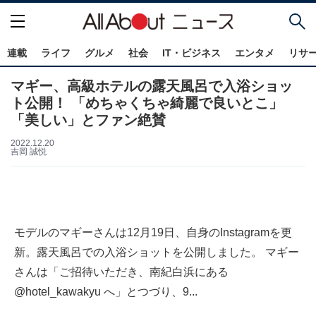
連載
ライフ
グルメ
社会
IT・ビジネス
エンタメ
リサ
マギー、高級ホテルの露天風呂で入浴ショッ
ト公開！ 「めちゃくちゃ綺麗で良いとこ」
「美しい」とファン絶賛
2022.12.20
吉岡 誠悦
モデルのマギーさんは12月19日、自身のInstagramを更
新。露天風呂での入浴ショットを公開しました。 マギー
さんは「ご招待いただき、南紀白浜にある
@hotel_kawakyu へ」とつづり、9...