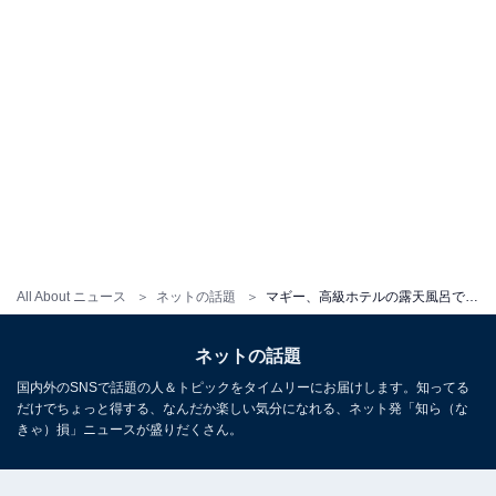
All About ニュース
ネットの話題
マギー、高級ホテルの露天風呂で入浴ショット公開！ 「めちゃくちゃ綺麗で良いとこ」「美しい」とファン絶賛
ネットの話題
国内外のSNSで話題の人＆トピックをタイムリーにお届けします。知ってる
だけでちょっと得する、なんだか楽しい気分になれる、ネット発「知ら（な
きゃ）損」ニュースが盛りだくさん。