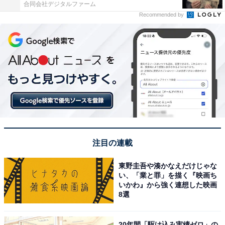
合同会社デジタルファーム
Recommended by
注目の連載
東野圭吾や湊かなえだけじゃな
い、「業と罪」を描く『映画ち
いかわ』から強く連想した映画
8選
20年間「駆け込み実績ゼロ」の