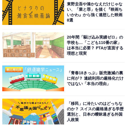
東野圭吾や湊かなえだけじゃな
い、「業と罪」を描く『映画ち
いかわ』から強く連想した映画
8選
20年間「駆け込み実績ゼロ」の
学校も…「こども110番の家」
は本当に必要？ PTAが直面する
理想と現実
「青春18きっぷ」販売激減の裏
に何が？ 連続利用の厳格化だけ
ではない「本当の理由」
「移民」に冷たいのはどっちな
のか？ スイスの厳格過ぎる学歴
選別と、日本の曖昧過ぎる外国
人政策