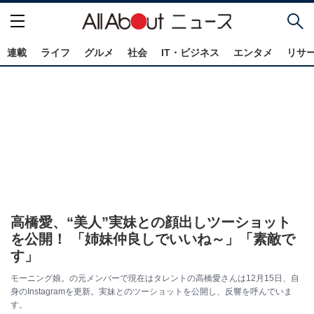
連載
ライフ
グルメ
社会
IT・ビジネス
エンタメ
リサ
高橋愛、“美人”実妹との顔出しツーショット
を公開！ 「姉妹仲良しでいいね～」「素敵で
す」
モーニング娘。の元メンバーで現在はタレントの高橋愛さんは12月15日、自
身のInstagramを更新。実妹とのツーショットを公開し、反響を呼んでいま
す。