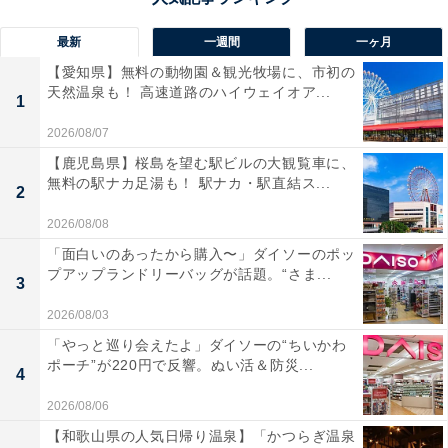
最新
一週間
一ヶ月
【愛知県】無料の動物園＆観光牧場に、市初の
天然温泉も！ 高速道路のハイウェイオア...
1
2026/08/07
【鹿児島県】桜島を望む駅ビルの大観覧車に、
無料の駅ナカ足湯も！ 駅ナカ・駅直結ス...
2
2026/08/08
「面白いのあったから購入〜」ダイソーのポッ
プアップランドリーバッグが話題。“さま...
3
2026/08/03
「やっと巡り会えたよ」ダイソーの“ちいかわ
ポーチ”が220円で反響。ぬい活＆防災...
4
2026/08/06
【和歌山県の人気日帰り温泉】「かつらぎ温泉