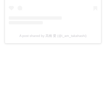
A post shared by 高橋 愛 (@i_am_takahashi)