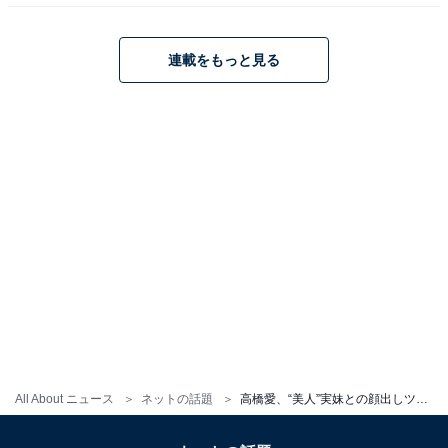
連載をもっと見る
All About ニュース
ネットの話題
高橋愛、“美人”実妹との顔出しツーショットを公開！ 「姉妹仲良しでいいね～」「素敵です」