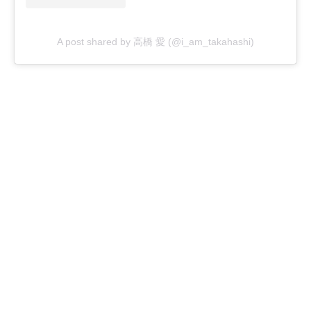
A post shared by 高橋 愛 (@i_am_takahashi)