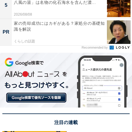
八風の湯」は名物の化石海水を含んだ濃...
5
2026/08/08
家の売却成功にはカギがある？家処分の基礎知
識を解説
PR
くらしの話題
Recommended by
注目の連載