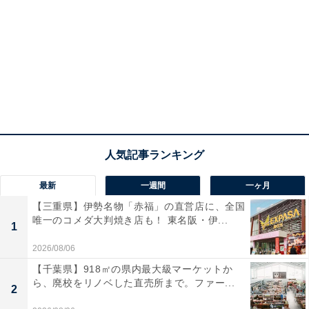
最新
一週間
一ヶ月
【三重県】伊勢名物「赤福」の直営店に、全国
唯一のコメダ大判焼き店も！ 東名阪・伊...
1
2026/08/06
【千葉県】918㎡の県内最大級マーケットか
ら、廃校をリノベした直売所まで。ファー...
2