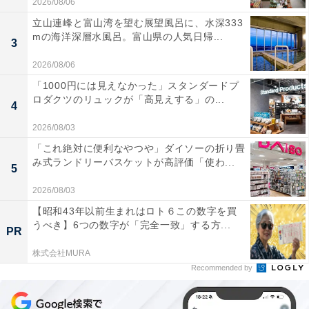
2026/08/06
立山連峰と富山湾を望む展望風呂に、水深333
mの海洋深層水風呂。富山県の人気日帰...
3
2026/08/06
「1000円には見えなかった」スタンダードプ
ロダクツのリュックが「高見えする」の...
4
2026/08/03
「これ絶対に便利なやつや」ダイソーの折り畳
み式ランドリーバスケットが高評価「使わ...
5
2026/08/03
【昭和43年以前生まれはロト６この数字を買
うべき】6つの数字が「完全一致」する方...
PR
株式会社MURA
Recommended by