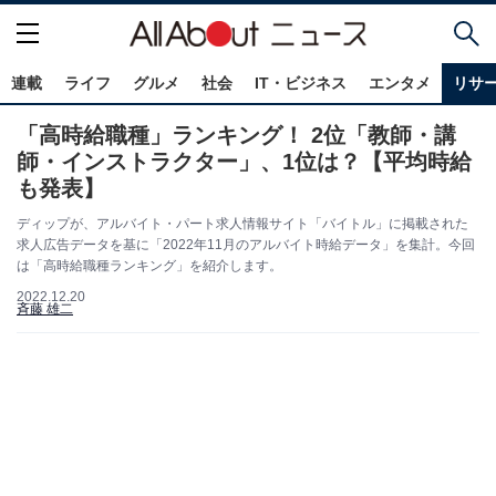
連載
ライフ
グルメ
社会
IT・ビジネス
エンタメ
リサ
「高時給職種」ランキング！ 2位「教師・講
師・インストラクター」、1位は？【平均時給
も発表】
ディップが、アルバイト・パート求人情報サイト「バイトル」に掲載された
求人広告データを基に「2022年11月のアルバイト時給データ」を集計。今回
は「高時給職種ランキング」を紹介します。
2022.12.20
斉藤 雄二