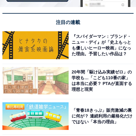
も高かった平均支給額は2020年の「71.3万円」で、今冬
の「69.8万円」は5年間で2番目に高くなっています。
注目の連載
『スパイダーマン：ブランド・
ニュー・デイ』が「史上もっと
も優しいヒーロー映画」になっ
た理由。予習したい作品は？
20年間「駆け込み実績ゼロ」の
学校も…「こども110番の家」
は本当に必要？ PTAが直面する
理想と現実
「青春18きっぷ」販売激減の裏
に何が？ 連続利用の厳格化だけ
ではない「本当の理由」