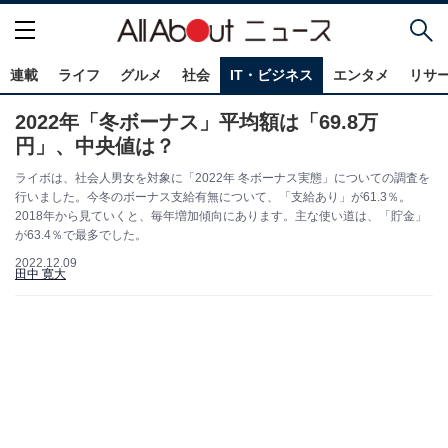
連載
ライフ
グルメ
社会
IT・ビジネス
エンタメ
リサ
2022年「冬ボーナス」平均額は「69.8万
円」、中央値は？
ライボは、社会人男女を対象に「2022年 冬ボーナス実態」についての調査を
行いました。今冬のボーナス支給有無について、「支給あり」が61.3％。
2018年から見ていくと、毎年増加傾向にあります。主な使い道は、「貯金」
が63.4％で最多でした。
2022.12.09
田中 寛大