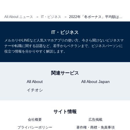
も見受けられます。
All About ニュース
IT・ビジネス
2022年「冬ボーナス」平均額は「69.8万円」、中央値は？
なお、貯金に回す金額の平均は「42.4万円」で、今冬ボ
ーナスの平均支給額「69.8万円」に対しておよそ6割を貯
IT・ビジネス
金に回す結果となっています。貯金派の回答者からは、
メルカリやLINEなど人気スマホアプリの使い方、今さら聞けないビジネスマ
ナーや転職に関する話題など、若手からベテランまで、ビジネスパーソンに
日本経済の先行き不透明感を懸念するコメントが見られ
役立つ情報を分かりやすく解説します。
ました。
関連サービス
【おすすめ記事】
All About
All About Japan
・
イチオシ
2022年の「冬ボーナス」平均はいくら？ 民間や上場企業
の平均、業種別の予想を調べてみた
サイト情報
・
会社概要
広告掲載
冬のボーナス、東京都の民間企業平均は78万256円。最
プライバシーポリシー
著作権・商標・免責事項
も多い業種は？