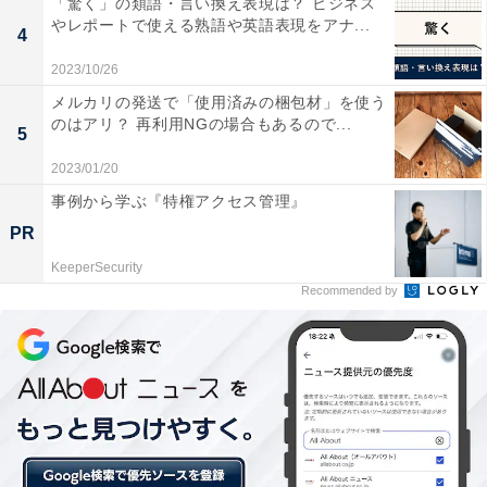
「驚く」の類語・言い換え表現は？ ビジネス
やレポートで使える熟語や英語表現をアナ...
4
2023/10/26
メルカリの発送で「使用済みの梱包材」を使う
のはアリ？ 再利用NGの場合もあるので...
5
2023/01/20
事例から学ぶ『特権アクセス管理』
冬ボーナス支給有無の推移
PR
KeeperSecurity
Recommended by
冬ボーナスの「支給あり」を2018年から見ていくと毎年
増加傾向にあり、2022年の昨対比では7.3ポイント増加
しています。コロナ禍初の冬ボーナス（2020年）の「支
給あり」と比較すると、今冬は11.3ポイント増えていま
した。
一方で「支給額」は毎年増加しているわけではなく、最