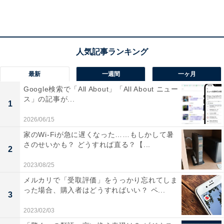
最新
一週間
一ヶ月
Google検索で「All About」「All About ニュー
ス」の記事が...
1
2026/06/15
家のWi-Fiが急に遅くなった……もしかして暑
さのせいかも？ どうすれば直る？【...
2
2023/08/25
冬ボーナス支給ありはコロナ禍でも「増加傾向」
メルカリで「受取評価」をうっかり忘れてしま
った場合、購入者はどうすればいい？ ペ...
3
2023/02/03