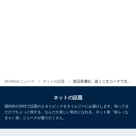
All About ニュース
ネットの話題
渡辺美優紀、超ミニ丈コーデで太ももがギリギリまであらわに！ 「かわいすぎます、、」「カッコいいしセクシー」
ネットの話題
国内外のSNSで話題の人＆トピックをタイムリーにお届けします。知ってる
だけでちょっと得する、なんだか楽しい気分になれる、ネット発「知ら（な
きゃ）損」ニュースが盛りだくさん。