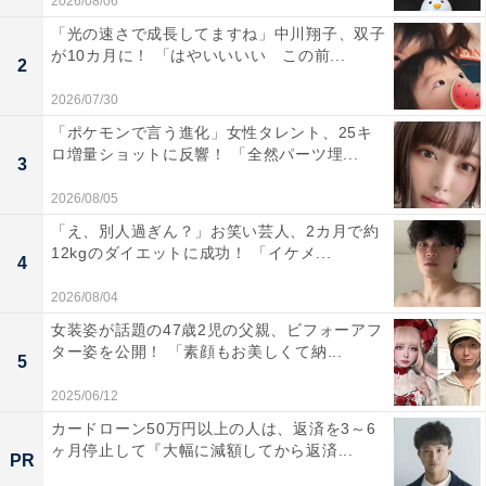
2026/08/06
「光の速さで成長してますね」中川翔子、双子
が10カ月に！ 「はやいいいい この前...
2
2026/07/30
「ポケモンで言う進化」女性タレント、25キ
ロ増量ショットに反響！ 「全然パーツ埋...
3
2026/08/05
「え、別人過ぎん？」お笑い芸人、2カ月で約
12kgのダイエットに成功！ 「イケメ...
4
2026/08/04
女装姿が話題の47歳2児の父親、ビフォーアフ
ター姿を公開！ 「素顔もお美しくて納...
5
2025/06/12
カードローン50万円以上の人は、返済を3～6
ヶ月停止して『大幅に減額してから返済...
PR