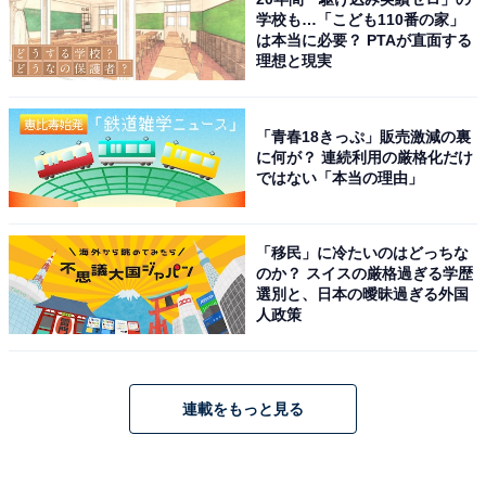
学校も…「こども110番の家」
は本当に必要？ PTAが直面する
理想と現実
「青春18きっぷ」販売激減の裏
に何が？ 連続利用の厳格化だけ
ではない「本当の理由」
「移民」に冷たいのはどっちな
のか？ スイスの厳格過ぎる学歴
選別と、日本の曖昧過ぎる外国
人政策
連載をもっと見る