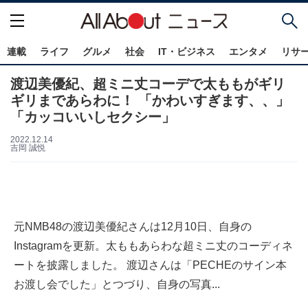
連載
ライフ
グルメ
社会
IT・ビジネス
エンタメ
リサ
渡辺美優紀、超ミニ丈コーデで太ももがギリ
ギリまであらわに！ 「かわいすぎます、、」
「カッコいいしセクシー」
2022.12.14
吉岡 誠悦
元NMB48の渡辺美優紀さんは12月10日、自身の
Instagramを更新。太ももあらわな超ミニ丈のコーディネ
ートを披露しました。 渡辺さんは「PECHEのサイン本
お渡し会でした」とつづり、自身の写真...