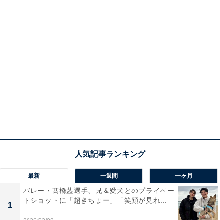
最新
一週間
一ヶ月
バレー・髙橋藍選手、兄＆愛犬とのプライベー
トショットに「超きちょー」「笑顔が見れ...
1