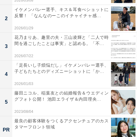
2026/03/08
イケメンバレー選手、キス＆耳食べショットに
反響！ 「なんなのーこのイチャイチャ感...
2
2026/01/29
花乃まりあ、趣里の夫・三山凌輝と「二人で時
間を過ごしたことは事実」と認める。「不...
3
2026/07/22
「足長いし子煩悩だし」イケメンバレー選手、
子どもたちとのディズニーショットに「か...
4
2026/01/03
藤田ニコル、稲葉友との結婚報告＆ウエディン
グフォト公開！ 池田エライザ＆内田理央...
5
2023/08/04
最良の顧客体験をつくるアクセンチュアのカス
タマーフロント領域
PR