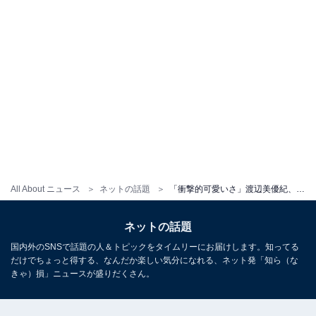
All About ニュース
ネットの話題
「衝撃的可愛いさ」渡辺美優紀、“あざとすぎる”ニットワンピ姿でディズニー満喫！ 「破壊力やばい」
ネットの話題
国内外のSNSで話題の人＆トピックをタイムリーにお届けします。知ってる
だけでちょっと得する、なんだか楽しい気分になれる、ネット発「知ら（な
きゃ）損」ニュースが盛りだくさん。