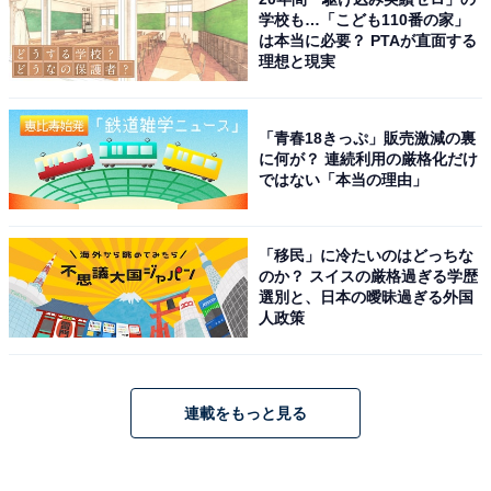
学校も…「こども110番の家」
は本当に必要？ PTAが直面する
理想と現実
「青春18きっぷ」販売激減の裏
に何が？ 連続利用の厳格化だけ
ではない「本当の理由」
「移民」に冷たいのはどっちな
のか？ スイスの厳格過ぎる学歴
選別と、日本の曖昧過ぎる外国
人政策
連載をもっと見る