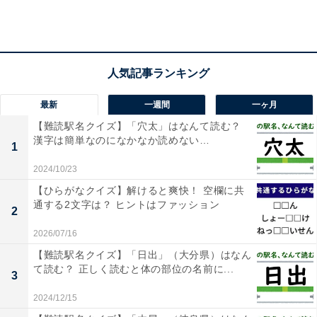
最新
一週間
一ヶ月
【難読駅名クイズ】「穴太」はなんて読む？
漢字は簡単なのになかなか読めない…
1
2024/10/23
【ひらがなクイズ】解けると爽快！ 空欄に共
通する2文字は？ ヒントはファッション
2
2026/07/16
【難読駅名クイズ】「日出」（大分県）はなん
て読む？ 正しく読むと体の部位の名前に...
3
2024/12/15
・