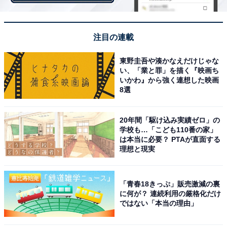
・
【脳トレ】この漢字はなんて読む？ 「鳩尾」【難読漢字
注目の連載
クイズ】
東野圭吾や湊かなえだけじゃな
い、「業と罪」を描く『映画ち
いかわ』から強く連想した映画
8選
20年間「駆け込み実績ゼロ」の
学校も…「こども110番の家」
は本当に必要？ PTAが直面する
理想と現実
「青春18きっぷ」販売激減の裏
に何が？ 連続利用の厳格化だけ
ではない「本当の理由」