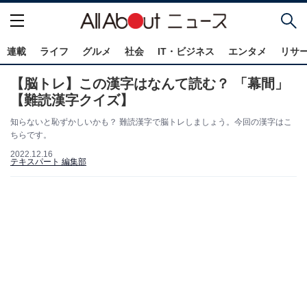
連載
ライフ
グルメ
社会
IT・ビジネス
エンタメ
リサ
【脳トレ】この漢字はなんて読む？ 「幕間」
【難読漢字クイズ】
知らないと恥ずかしいかも？ 難読漢字で脳トレしましょう。今回の漢字はこ
ちらです。
2022.12.16
テキスパート 編集部