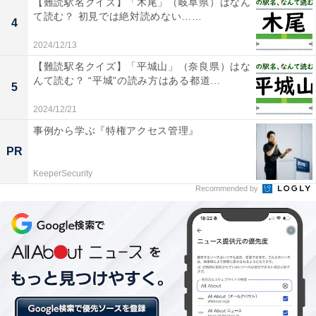
【難読駅名クイズ】「木尾」（岐阜県）はなん
【脳トレ】この漢字はなんて読む？ 「団栗」【難読漢字
て読む？ 初見では絶対読めない……
4
クイズ】
2024/12/13
【難読駅名クイズ】「平城山」（奈良県）はな
んて読む？ “平城”の読み方はある都道...
5
2024/12/21
事例から学ぶ『特権アクセス管理』
PR
KeeperSecurity
Recommended by