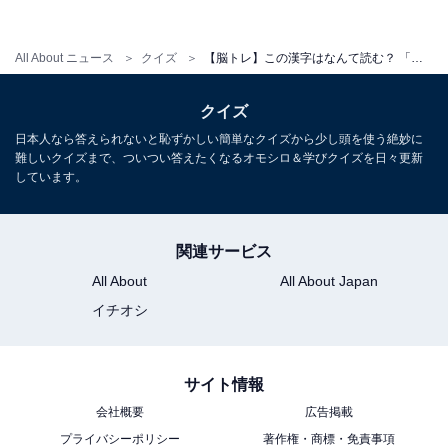
All About ニュース
クイズ
【脳トレ】この漢字はなんて読む？ 「幕間」【難読漢字クイズ】
クイズ
・
日本人なら答えられないと恥ずかしい簡単なクイズから少し頭を使う絶妙に
【脳トレ】この漢字はなんて読む？ 「時化」【難読漢字
難しいクイズまで、ついつい答えたくなるオモシロ＆学びクイズを日々更新
しています。
クイズ】
関連サービス
All About
All About Japan
イチオシ
サイト情報
会社概要
広告掲載
プライバシーポリシー
著作権・商標・免責事項