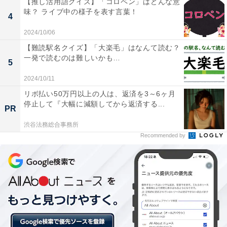
【推し活用語クイズ】「コロペン」はどんな意
クイズ】
味？ ライブ中の様子を表す言葉！
4
2024/10/06
【難読駅名クイズ】「大楽毛」はなんて読む？
一発で読むのは難しいかも…
5
2024/10/11
リボ払い50万円以上の人は、返済を3～6ヶ月
停止して『大幅に減額してから返済する...
PR
渋谷法務総合事務所
Recommended by