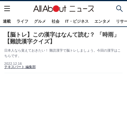
連載
ライフ
グルメ
社会
IT・ビジネス
エンタメ
リサ
【脳トレ】この漢字はなんて読む？ 「時雨」
【難読漢字クイズ】
日本人なら覚えておきたい！ 難読漢字で脳トレしましょう。今回の漢字はこ
ちらです。
2022.12.16
テキスパート 編集部