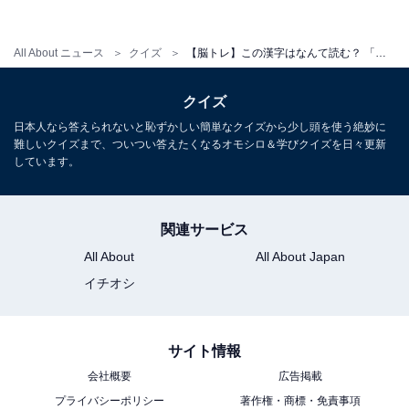
All About ニュース
クイズ
【脳トレ】この漢字はなんて読む？ 「時雨」【難読漢字クイズ】
・
クイズ
【脳トレ】この漢字はなんて読む？ 「幕間」【難読漢字
日本人なら答えられないと恥ずかしい簡単なクイズから少し頭を使う絶妙に
クイズ】
難しいクイズまで、ついつい答えたくなるオモシロ＆学びクイズを日々更新
しています。
関連サービス
All About
All About Japan
イチオシ
サイト情報
会社概要
広告掲載
プライバシーポリシー
著作権・商標・免責事項