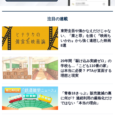
・
【脳トレ】この漢字はなんて読む？ 「時化」【難読漢字
クイズ】
注目の連載
東野圭吾や湊かなえだけじゃな
い、「業と罪」を描く『映画ち
いかわ』から強く連想した映画
8選
20年間「駆け込み実績ゼロ」の
学校も…「こども110番の家」
は本当に必要？ PTAが直面する
理想と現実
「青春18きっぷ」販売激減の裏
に何が？ 連続利用の厳格化だけ
ではない「本当の理由」