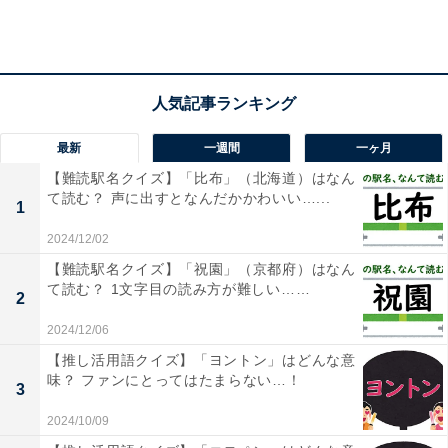
最新
一週間
一ヶ月
【難読駅名クイズ】「比布」（北海道）はなん
て読む？ 声に出すとなんだかかわいい…...
1
2024/12/02
【難読駅名クイズ】「祝園」（京都府）はなん
て読む？ 1文字目の読み方が難しい……
2
2024/12/06
【推し活用語クイズ】「ヨントン」はどんな意
味？ ファンにとってはたまらない…！
3
・
2024/10/09
【脳トレ】この漢字はなんて読む？ 「鳩尾」【難読漢字