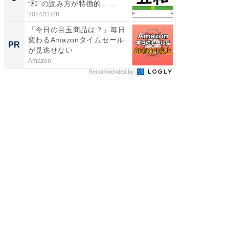
“和”の読み方が特徴的……
賀ゆめ
お...
2024/11/28
2026/08/0
「今日の目玉商品は？」毎日
全国の
変わるAmazonタイムセール
付きの
PR
PR
が見逃せない
Amazon
COCO VIL
Recommended by