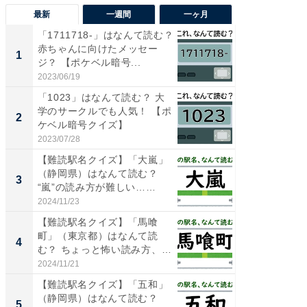
最新
一週間
一ヶ月
「1711718-」はなんて読む？
【三重
赤ちゃんに向けたメッセー
「鈴鹿天
1
1
ジ？ 【ポケベル暗号...
は100
2023/06/19
2026/08/0
「1023」はなんて読む？ 大
「ミニオ
学のサークルでも人気！ 【ポ
ッグ！ 
2
2
ケベル暗号クイズ】
ど、夏限
2023/07/28
2026/08/0
【難読駅名クイズ】「大嵐」
ステラ
（静岡県）はなんて読む？
詰め放題
3
3
“嵐”の読み方が難しい……
00円で「
2024/11/23
2026/08/0
【難読駅名クイズ】「馬喰
【埼玉
町」（東京都）はなんて読
「行田天
4
4
む？ ちょっと怖い読み方、そ
は和の
の由...
が...
2024/11/21
2026/08/0
【難読駅名クイズ】「五和」
【石川
（静岡県）はなんて読む？
湯】「天
5
5