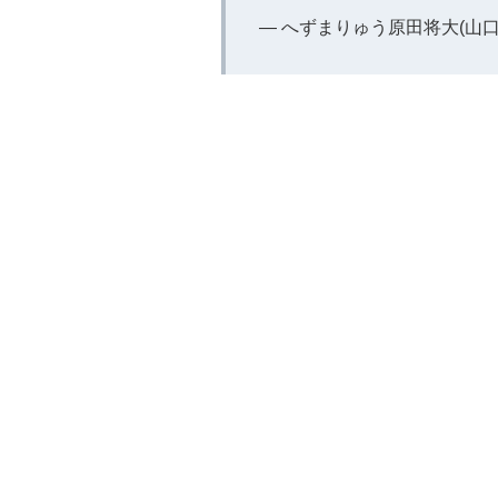
— へずまりゅう原田将大(山口県代