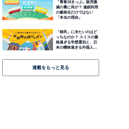
「青春18きっぷ」販売激
減の裏に何が？ 連続利用
の厳格化だけではない
「本当の理由」
「移民」に冷たいのはど
っちなのか？ スイスの厳
格過ぎる学歴選別と、日
本の曖昧過ぎる外国人政
策
連載をもっと見る