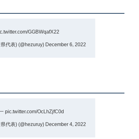
ic.twitter.com/GGBWqafX22
表) (@hezuruy)
December 6, 2022
界一
pic.twitter.com/OcLhZjfC0d
表) (@hezuruy)
December 4, 2022