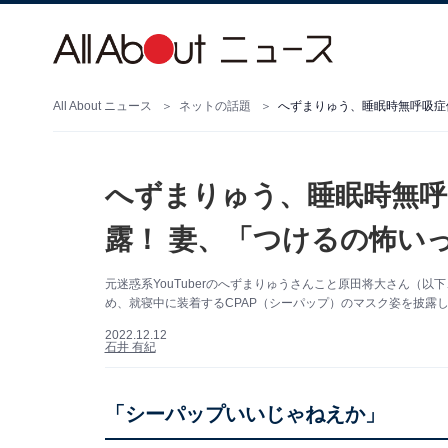
All About ニュース
ネットの話題
へずまりゅう、睡眠時無呼
露！ 妻、「つけるの怖い
元迷惑系YouTuberのへずまりゅうさんこと原田将大さん（以下、
め、就寝中に装着するCPAP（シーパップ）のマスク姿を披露
2022.12.12
石井 有紀
「シーパップいいじゃねえか」