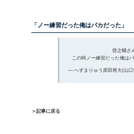
「ノー練習だった俺はバカだった」
啓之輔さ
この時ノー練習だった俺は
— へずまりゅう原田将大(山口県代表
＞記事に戻る