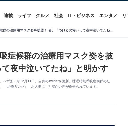
連載
ライフ
グルメ
社会
IT・ビジネス
エンタメ
リ
へずまりゅう、睡眠時無呼吸症候群の治療用マスク姿を披露！ 妻、「つけるの怖いって夜中泣いてたね」と明かす
吸症候群の治療用マスク姿を披
って夜中泣いてたね」と明かす
へずま）が12月11日、自身のTwitterを更新。睡眠時無呼吸症候群のた
し、「治療ガンバ」「お大事に」と温かい声が寄せられています。