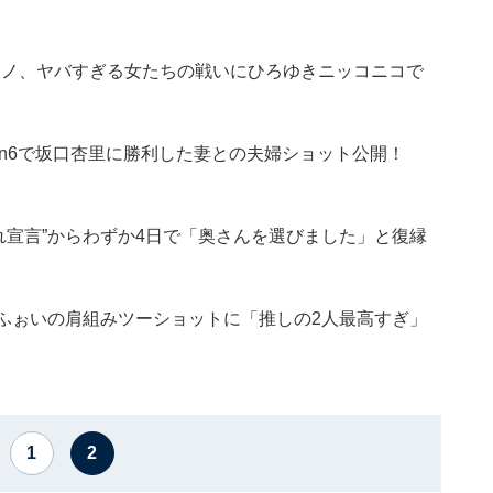
S.元カノ、ヤバすぎる女たちの戦いにひろゆきニッコニコで
Down6で坂口杏里に勝利した妻との夫婦ショット公開！
れ宣言”からわずか4日で「奥さんを選びました」と復縁
＆DJふぉいの肩組みツーショットに「推しの2人最高すぎ」
1
2