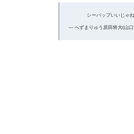
シーパップいいじゃ
— へずまりゅう原田将大(山口県代表