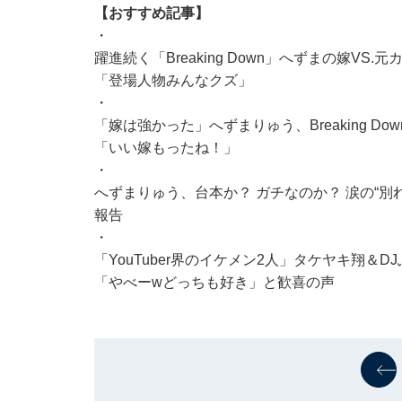
【おすすめ記事】
・
躍進続く「Breaking Down」へずまの嫁V
「登場人物みんなクズ」
・
「嫁は強かった」へずまりゅう、Breaking 
「いい嫁もったね！」
・
へずまりゅう、台本か？ ガチなのか？ 涙の“別
報告
・
「YouTuber界のイケメン2人」タケヤキ翔
「やべーwどっちも好き」と歓喜の声