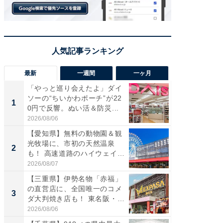
最新
一週間
一ヶ月
「やっと巡り会えたよ」ダイ
【兵庫
ソーの“ちいかわポーチ”が22
ーメン
1
1
0円で反響。ぬい活＆防災...
再現した
道...
2026/08/06
2026/08/0
【愛知県】無料の動物園＆観
【三重
光牧場に、市初の天然温泉
の直営
2
2
も！ 高速道路のハイウェイオ
ダ大判焼
ア...
伊...
2026/08/07
2026/08/0
【三重県】伊勢名物「赤福」
【千葉県
の直営店に、全国唯一のコメ
級マー
3
3
ダ大判焼き店も！ 東名阪・
ノベし
伊...
ー...
2026/08/06
2026/08/0