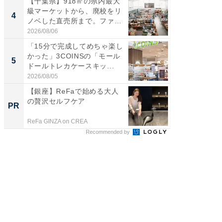
【千葉県】918㎡の県内最大
ステラ
級マーケットから、廃校をリ
詰め放題
4
4
ノベした直売所まで。ファ
00円で「
ー...
2026/08/06
2026/08/0
「15分で完成してめちゃ楽し
立山連
かった」3COINSの「モール
風呂に、
5
5
ドールトレカケースキッ...
層水風
帰...
2026/08/05
2026/08/0
【銀座】ReFaで始める大人
特別な名
の贅沢セルフケア
で選ぶR
PR
PR
ReFa GINZA on CREA
ReFa GIN
Recommended by