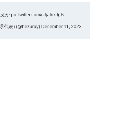
ねえか
pic.twitter.com/cJjaInxJgB
) (@hezuruy)
December 11, 2022