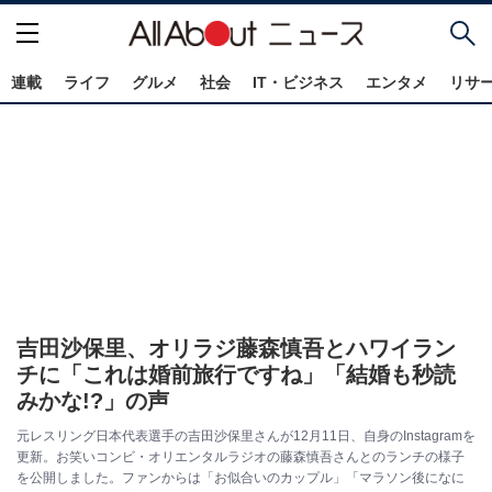
連載
ライフ
グルメ
社会
IT・ビジネス
エンタメ
リサ
吉田沙保里、オリラジ藤森慎吾とハワイラン
チに「これは婚前旅行ですね」「結婚も秒読
みかな!?」の声
元レスリング日本代表選手の吉田沙保里さんが12月11日、自身のInstagramを
更新。お笑いコンビ・オリエンタルラジオの藤森慎吾さんとのランチの様子
を公開しました。ファンからは「お似合いのカップル」「マラソン後になに