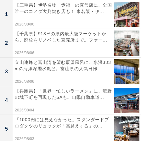
【三重県】伊勢名物「赤福」の直営店に、全国
唯一のコメダ大判焼き店も！ 東名阪・伊...
1
2026/08/06
【千葉県】918㎡の県内最大級マーケットか
ら、廃校をリノベした直売所まで。ファー...
2
2026/08/06
立山連峰と富山湾を望む展望風呂に、水深333
mの海洋深層水風呂。富山県の人気日帰...
3
2026/08/06
【兵庫県】「世界一忙しいラーメン」に、龍野
の城下町を再現したSAも。山陽自動車道...
4
2026/08/04
「1000円には見えなかった」スタンダードプ
ロダクツのリュックが「高見えする」の...
5
2026/08/03