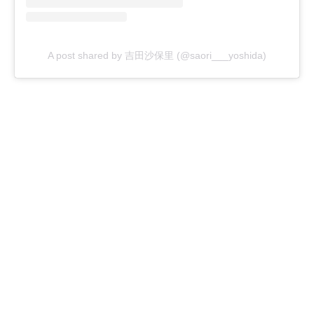
A post shared by 吉田沙保里 (@saori___yoshida)