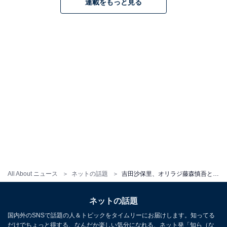
連載をもっと見る
All About ニュース
ネットの話題
吉田沙保里、オリラジ藤森慎吾とハワイランチに「これは婚前旅行ですね」「結婚も秒読みかな!?」の声
ネットの話題
国内外のSNSで話題の人＆トピックをタイムリーにお届けします。知ってる
だけでちょっと得する、なんだか楽しい気分になれる、ネット発「知ら（な