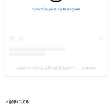
View this post on Instagram
A post shared by 吉田沙保里 (@saori___yoshida)
＞記事に戻る