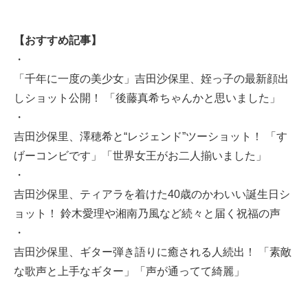
【おすすめ記事】
・
「千年に一度の美少女」吉田沙保里、姪っ子の最新顔出
しショット公開！ 「後藤真希ちゃんかと思いました」
・
吉田沙保里、澤穂希と“レジェンド”ツーショット！ 「す
げーコンビです」「世界女王がお二人揃いました」
・
吉田沙保里、ティアラを着けた40歳のかわいい誕生日シ
ョット！ 鈴木愛理や湘南乃風など続々と届く祝福の声
・
吉田沙保里、ギター弾き語りに癒される人続出！ 「素敵
な歌声と上手なギター」「声が通ってて綺麗」