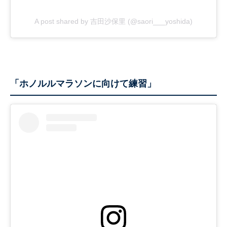
A post shared by 吉田沙保里 (@saori___yoshida)
「ホノルルマラソンに向けて練習」