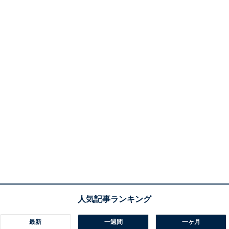
最新
一週間
一ヶ月