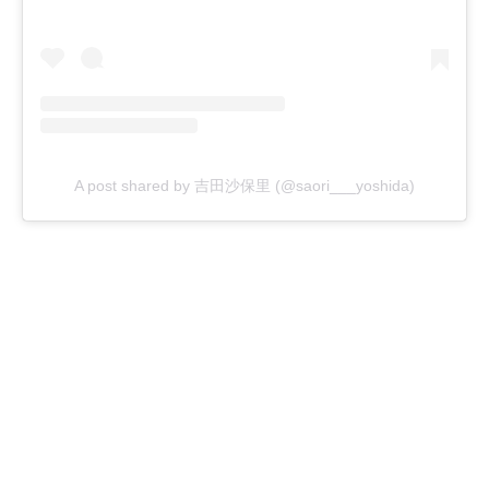
A post shared by 吉田沙保里 (@saori___yoshida)