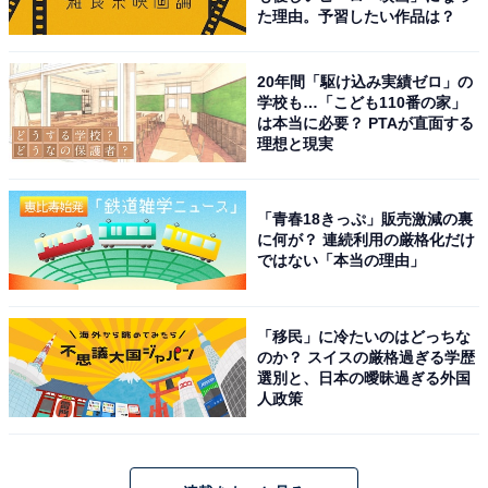
た理由。予習したい作品は？
20年間「駆け込み実績ゼロ」の
学校も…「こども110番の家」
は本当に必要？ PTAが直面する
理想と現実
「青春18きっぷ」販売激減の裏
に何が？ 連続利用の厳格化だけ
ではない「本当の理由」
「移民」に冷たいのはどっちな
のか？ スイスの厳格過ぎる学歴
選別と、日本の曖昧過ぎる外国
人政策