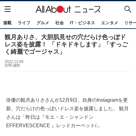
連載
ライフ
グルメ
社会
IT・ビジネス
エンタメ
リサ
観月ありさ、大胆肌見せの穴だらけ色っぽド
レス姿を披露！ 「ドキドキします」「すっご
く綺麗でゴージャス」
2022.12.09
吉岡 誠悦
俳優の観月ありささんが12月9日、自身のInstagramを更
新。穴だらけの色っぽいドレス姿を披露しました。 観月
さんは「昨日は『モエ・エ・シャンドン
EFFERVESCENCE 』レッドカーペット/...