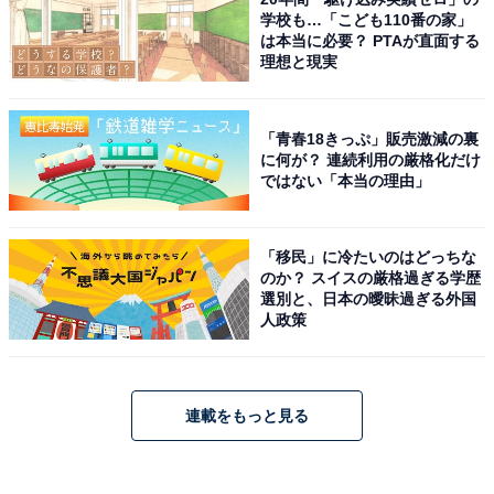
学校も…「こども110番の家」
は本当に必要？ PTAが直面する
理想と現実
「青春18きっぷ」販売激減の裏
に何が？ 連続利用の厳格化だけ
ではない「本当の理由」
「移民」に冷たいのはどっちな
のか？ スイスの厳格過ぎる学歴
選別と、日本の曖昧過ぎる外国
人政策
連載をもっと見る