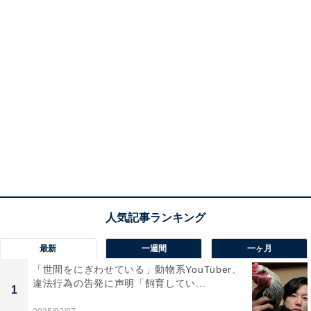
最新
一週間
一ヶ月
「世間をにぎわせている」動物系YouTuber、
違法行為の告発に声明「飼育してい...
1