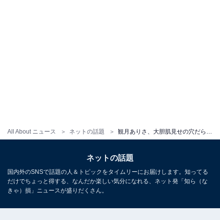
All About ニュース
ネットの話題
観月ありさ、大胆肌見せの穴だらけ色っぽドレス姿を披露！ 「ドキドキします」「すっごく綺麗でゴージャス」
ネットの話題
国内外のSNSで話題の人＆トピックをタイムリーにお届けします。知ってる
だけでちょっと得する、なんだか楽しい気分になれる、ネット発「知ら（な
きゃ）損」ニュースが盛りだくさん。