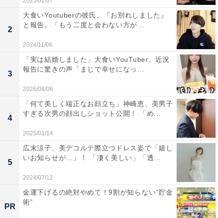
2025/02/07
大食いYoutuberの彼氏、『お別れしました』
と報告。「もう二度と会わない方が...
2
2024/11/06
「実は結婚しました」大食いYouTuber、近況
報告に驚きの声「まじで幸せになっ...
3
2026/08/06
「何て美しく端正なお顔立ち」神崎恵、美男子
すぎる次男の顔出しショット公開！ 「め...
4
2025/01/14
広末涼子、美デコルテ際立つドレス姿で「嬉し
いお知らせが…」！ 「凄く美しい」「透...
5
2024/07/12
金運下げるの絶対やめて！9割が知らない“貯金
術”
PR