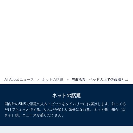
All About ニュース
ネットの話題
与田祐希、ベッドの上で佐藤楓との超密着ショット公開！ マフラーに埋もれた姿の『MORE』1月号オフショット
ネットの話題
国内外のSNSで話題の人＆トピックをタイムリーにお届けします。知ってる
だけでちょっと得する、なんだか楽しい気分になれる、ネット発「知ら（な
きゃ）損」ニュースが盛りだくさん。