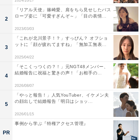
2024/10/17
「リアル天使」篠崎愛、肩をちら見せしたバス
ローブ姿に「可愛すぎんぞ～」「目の表情...
2
2023/03/03
「これが北川景子！？」すっぴん？ オフショ
ットに「顔が疲れてますね」「無加工無表...
3
2025/04/22
「そこくっつくの？！」元NGT48メンバー、
結婚報告に祝福と驚きの声！「お相手の...
4
2026/08/07
「やっと報告！」人気YouTuber、イケメン夫
の顔出しで結婚報告「明日はショッ...
5
2026/01/15
事例から学ぶ『特権アクセス管理』
PR