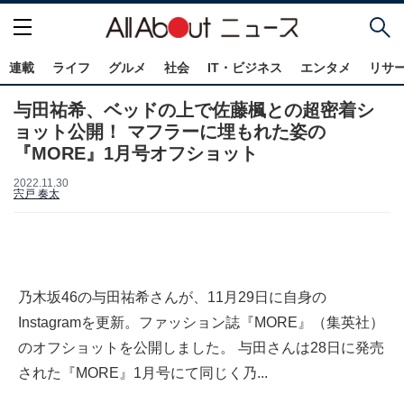
連載
ライフ
グルメ
社会
IT・ビジネス
エンタメ
リサ
与田祐希、ベッドの上で佐藤楓との超密着シ
ョット公開！ マフラーに埋もれた姿の
『MORE』1月号オフショット
2022.11.30
宍戸 奏太
乃木坂46の与田祐希さんが、11月29日に自身の
Instagramを更新。ファッション誌『MORE』（集英社）
のオフショットを公開しました。 与田さんは28日に発売
された『MORE』1月号にて同じく乃...