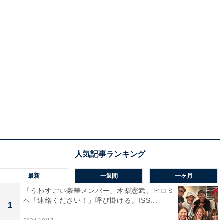
最新
一週間
一ヶ月
「うわすごい豪華メンバー」木梨憲武、ヒロミ
へ「連絡ください！」呼び掛ける。ISS...
1