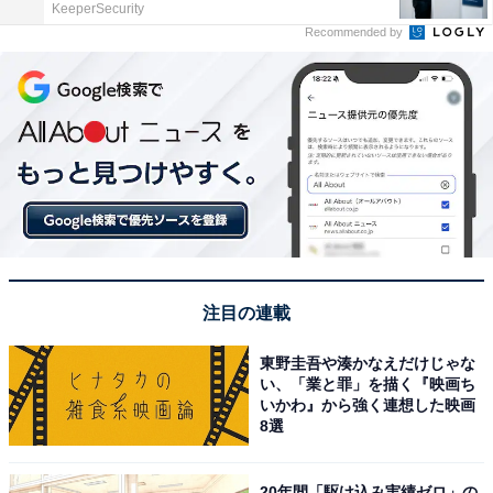
KeeperSecurity
Recommended by
注目の連載
東野圭吾や湊かなえだけじゃな
い、「業と罪」を描く『映画ち
いかわ』から強く連想した映画
8選
20年間「駆け込み実績ゼロ」の