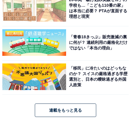
学校も…「こども110番の家」
は本当に必要？ PTAが直面する
理想と現実
「青春18きっぷ」販売激減の裏
に何が？ 連続利用の厳格化だけ
ではない「本当の理由」
「移民」に冷たいのはどっちな
のか？ スイスの厳格過ぎる学歴
選別と、日本の曖昧過ぎる外国
人政策
連載をもっと見る